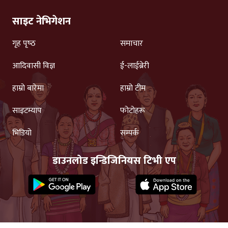
साइट नेभिगेशन
गृह पृष्‍ठ
समाचार
आदिवासी विज्ञ
ई-लाईब्रेरी
हाम्रो बारेमा
हाम्रो टीम
साइटम्याप
फोटोहरू
भिडियो
सम्पर्क
डाउनलोड इन्डिजिनियस टिभी एप