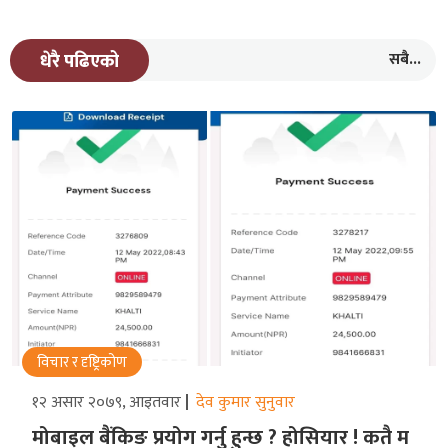
सबै...
धेरै पढिएको
विचार र दृष्ट्रिकोण
१२ असार २०७९, आइतवार
देव कुमार सुनुवार
मोबाइल बैंकिङ प्रयोग गर्नु हुन्छ ? होसियार ! कतै म