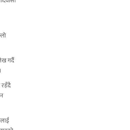
 आदिवासी
्लो
ख गर्दै
।
रहँदै
दन
तलाई