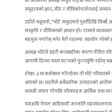
सो अवसरमा अध्यक्ष मिथुन चाङ्बा भोटेले परम्परा
समुदायको ज्ञान, सीप र जीविकोपार्जनलाई सम्मान गर
उहाँले भन्नुभयो, “भोटे समुदायले पुस्तौँदेखि सिक्
संस्कृति र जीविकाको आधार हो। राज्यले व्यवस्थाप
महसुस नगरोस् भनेर मेरो पहलमा सहयोग गरेको 
अध्यक्ष भोटेले प्रहरी कारबाहीका कारण पीडित परिव
आगामी दिनमा यस्ता घटनाको पुनरावृत्ति नहोस् 
टोखा–३ मा बसोबास गरिरहेका ती भोटे परिवारको मु
आएको छ। प्रहरीले अवैधानिक उत्पादनको आरोपमा 
सामग्री जफत गरेपछि परिवारहरू आर्थिक तथा म
यसअघि नेपाल आदिवासी जनजाति महासंघलगायत वि