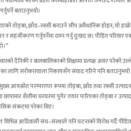
गत पेशामाथि भएको प्रहरी कारबाहीप्रति आपत्ति जनाउँदै राज्यले
्नुपर्ने बताउनुभयो।
दै आएको तोङ्बा, झाँड–रक्सी बनाउने सीप अवैधानिक होइन, यो हाम्रो
न र सहजीकरण गर्नुपर्नेमा दमन गर्नु दुःखद छ। पीडित परिवार एक
हो।”
ारको दैनिकी र बालबालिकाको शिक्षामा प्रत्यक्ष असर परेको उल्ले
भन्नका लागि सरोकारवाला निकायसँग संवाद गरिने पनि बताउनुभयो
ख्य आयस्रोत परम्परागत रूपमा तोङ्बा, झाँड तथा रक्सी उत्पादन 
छापामार शैलीमा घरघरमा पुगेर तयार पारिएका तोङ्बा र उत्पा
ानसिक संकटमा परेका थिए।
भिन्न आदिवासी संघ–संस्थाले पनि घटनाको विरोध गर्दै पीडि