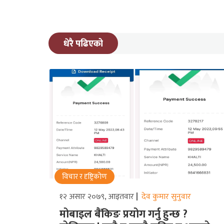
धेरै पढिएको
विचार र दृष्ट्रिकोण
१२ असार २०७९, आइतवार
देव कुमार सुनुवार
मोबाइल बैंकिङ प्रयोग गर्नु हुन्छ ?