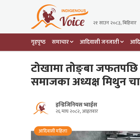
२१ साउन २०८३, बिहिवार
गृहपृष्‍ठ
समाचार
आदिवासी जनजाती
आदिव
टोखामा तोङ्बा जफतपछि प
समाजका अध्यक्ष मिथुन चा
इन्डिजिनियस भ्वाईस
२६ माघ २०८२, आइतवार
आदिवासी महिला