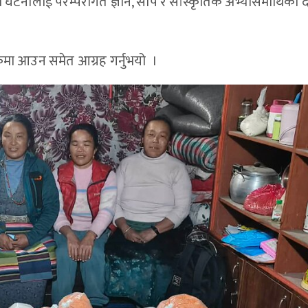
घटनालाई परम्परागत ज्ञान, सीप र सांस्कृतिक अभ्यासमाथिको
र्कमा आउन समेत आग्रह गर्नुभयो ।