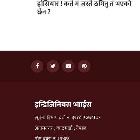
होसियार ! कतै म जस्तै ठगिनु त भएको
छैन ?
इन्डिजिनियस भ्वाईस
सूचना विभाग दर्ता नंः ३२१८।२०७८।७९
अनामनगर , काठमाडौं , नेपाल
पोष्ट बक्स न. १३४१६