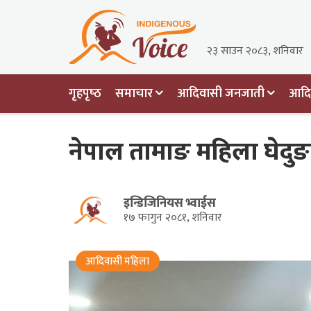
२३ साउन २०८३, शनिवार
गृहपृष्‍ठ
समाचार
आदिवासी जनजाती
आदिव
नेपाल तामाङ महिला घेदुङ
इन्डिजिनियस भ्वाईस
१७ फागुन २०८१, शनिवार
आदिवासी महिला