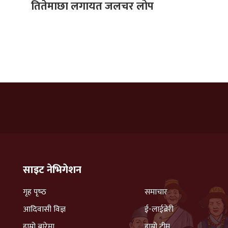
तितेमाछा लगायत जलचर लोप
साइट नेभिगेशन
गृह पृष्‍ठ
समाचार
आदिवासी विज्ञ
ई-लाईब्रेरी
हाम्रो बारेमा
हाम्रो टीम