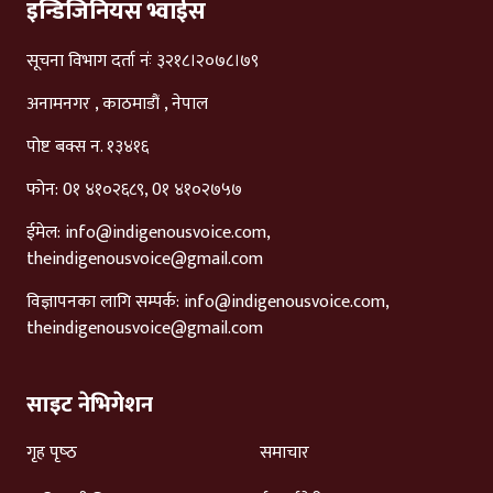
इन्डिजिनियस भ्वाईस
सूचना विभाग दर्ता नंः ३२१८।२०७८।७९
अनामनगर , काठमाडौं , नेपाल
पोष्ट बक्स न. १३४१६
फोन: 0१ ४१०२६८९, 0१ ४१०२७५७
ईमेल:
info@indigenousvoice.com
,
theindigenousvoice@gmail.com
विज्ञापनका लागि सम्पर्क:
info@indigenousvoice.com
,
theindigenousvoice@gmail.com
साइट नेभिगेशन
गृह पृष्‍ठ
समाचार