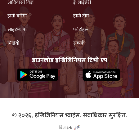
आदिवासी विज्ञ
ई-लाईब्रेरी
हाम्रो बारेमा
हाम्रो टीम
साइटम्याप
फोटोहरू
भिडियो
सम्पर्क
डाउनलोड इन्डिजिनियस टिभी एप
© २०२६,
इन्डिजिनियस भ्वाईस.
र्सवाधिकार सुरक्षित.
डिजाइन: