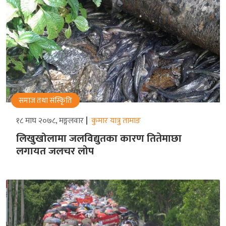
समाज तथा संस्किृति
१८ माघ २०७८, मङ्गलवार
कुमार यात्रु तामाङ
लिखुखोलामा जलविद्युतका कारण तितेमाछा
लगायत जलचर लोप