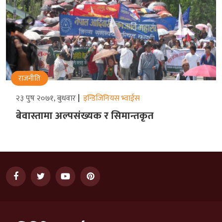
राजनीति
२३ पुष २०७१, बुधवार
इन्डिजिनियस भ्वाईस
बेवास्तामा अल्पसंख्यक र सिमान्तकृत