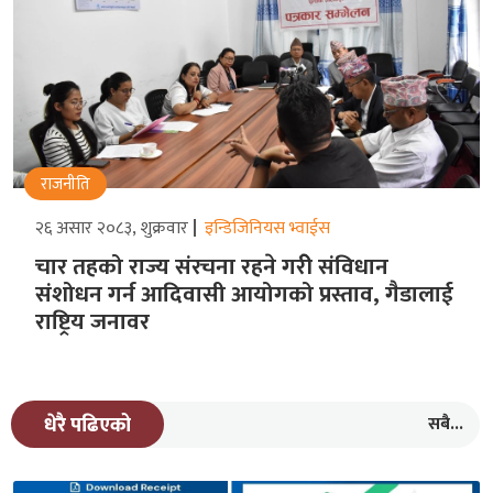
राजनीति
२६ असार २०८३, शुक्रवार
इन्डिजिनियस भ्वाईस
चार तहको राज्य संरचना रहने गरीे संविधान
संशोधन गर्न आदिवासी आयोगको प्रस्ताव, गैडालाई
राष्ट्रिय जनावर
सबै...
धेरै पढिएको