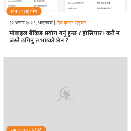
विचार र दृष्ट्रिकोण
१२ असार २०७९, आइतवार
देव कुमार सुनुवार
मोबाइल बैंकिङ प्रयोग गर्नु हुन्छ ? होसियार ! कतै म
जस्तै ठगिनु त भएको छैन ?
समाज तथा संस्किृति