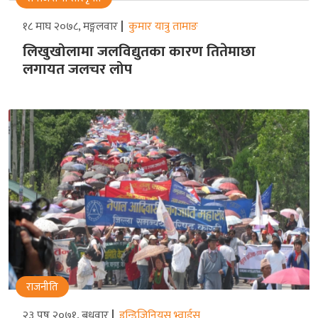
१८ माघ २०७८, मङ्गलवार
कुमार यात्रु तामाङ
लिखुखोलामा जलविद्युतका कारण तितेमाछा
लगायत जलचर लोप
राजनीति
२३ पुष २०७१, बुधवार
इन्डिजिनियस भ्वाईस