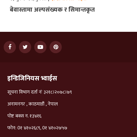
बेवास्तामा अल्पसंख्यक र सिमान्तकृत
इन्डिजिनियस भ्वाईस
सूचना विभाग दर्ता नंः ३२१८।२०७८।७९
अनामनगर , काठमाडौं , नेपाल
पोष्ट बक्स न. १३४१६
फोन: 0१ ४१०२६८९, 0१ ४१०२७५७