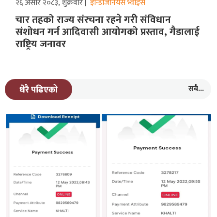
२६ असार २०८३, शुक्रवार
इन्डिजिनियस भ्वाईस
चार तहको राज्य संरचना रहने गरीे संविधान
संशोधन गर्न आदिवासी आयोगको प्रस्ताव, गैडालाई
राष्ट्रिय जनावर
सबै...
धेरै पढिएको