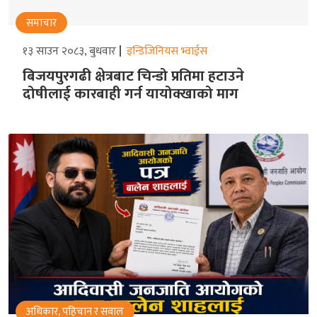
समाचार
१३ साउन २०८३, बुधवार
इन्डिजिनियस भ्वाईस
बिजयपुरगढी क्षेत्रबाट चिन्डो प्रतिमा हटाउने
दोषीलाई कारबाही गर्न यायोक्खाको माग
अधिकार, पहिचान र सवाल