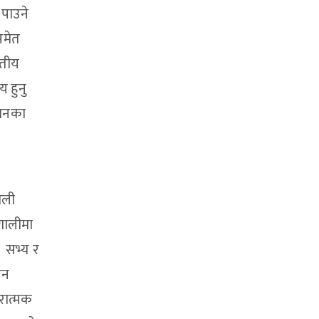
 पाउने
समेत
ातीय
 हुनु
मानका
ाली
णालीमा
 सभ्य र
उन
रात्मक