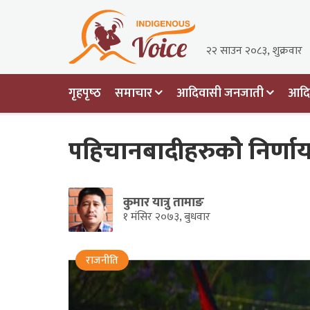
२२ साउन २०८३, शुक्रवार
गृहपृष्‍ठ
समाचार
आदिवासी जनजाती
आदिव
पहिचानबादीहरुकोे निर्ण
कुमार यात्रु तामाङ
१ मंसिर २०७३, बुधवार
राजनीति