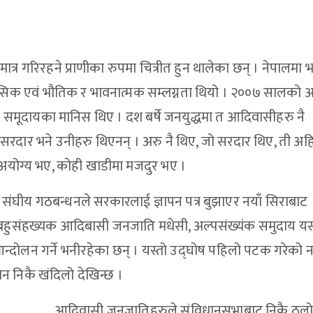
र गरिरहने प्राणीका रुपमा चित्रीत हुन थालेका छन् । नेपालमा
नसिक एवं भौतिक र भावनात्मक सम्लग्नता थियो । २००७ सालको 
 समूदायका मानिस थिए । दश बर्षे जनयुद्धमा त आदिवासीहरु नै
्ध सरदार भने उनीहरु थिएनन् । अरु नै थिए, जो सरदार थिए, ती अह
ी अयोग्य भए, कोही खाडीमा मजदुर भए ।
 संघीय गठबन्धनले सरकारलाई ज्ञापन पत्र बुझाएर नयाँ सिराबाट
का बहुसंहख्यक आदिबासी जनजाति मधेसी, अल्पसंख्यंक समुदाय 
न्दोलन गर्ने भनीरहेका छन् । यस्तो उद्घोष पहिलो पटक गरेको
 निकै खंदिलो देखिन्छ ।
आदिवासी जनजातिहरुले संविधानसभाबाट निकै ठूल