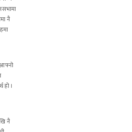
धानसभामा
मा नै
तहमा
 आफ्नो
ा
थ हो ।
ि नै