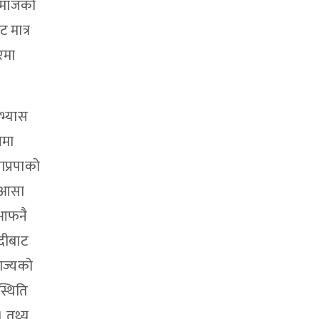
 समाजको
 मात्र
रमा
अभ्यास
नमा
ाप्रपाको
ै आसा
 आफनै
दीबाट
ाज्यको
स्थिति
। तथ्य