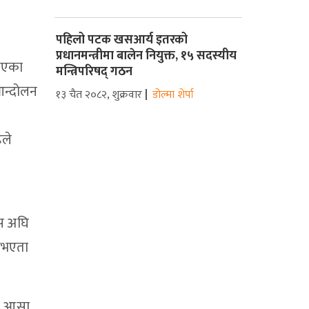
पहिलो पटक खसआर्य इतरको
प्रधानमन्त्रीमा बालेन नियुक्त, १५ सदस्यीय
 भएका
मन्त्रिपरिषद् गठन
आन्दोलन
१३ चैत २०८२, शुक्रवार
डोल्मा शेर्पा
िले
यस अघि
 नभएता
ो आसा