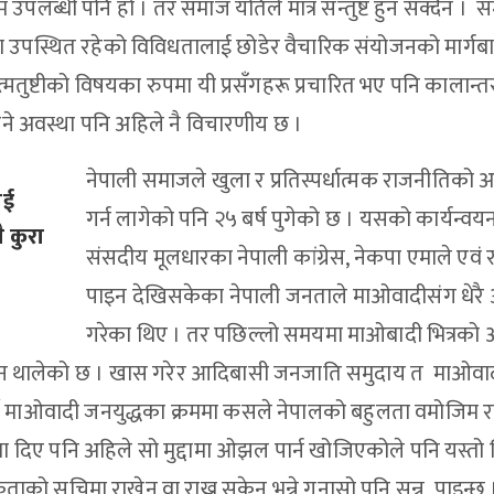
पलब्धी पनि हो । तर समाज यतिले मात्र सन्तुष्ट हुन सक्दैन ।
मा उपस्थित रहेको विविधतालाई छोडेर वैचारिक संयोजनको मार्गबाट
आत्मतुष्टीको विषयका रुपमा यी प्रसँगहरू प्रचारित भए पनि कालान्त
ुने अवस्था पनि अहिले नै विचारणीय छ ।
नेपाली समाजले खुला र प्रतिस्पर्धात्मक राजनीतिको 
ाई
गर्न लागेको पनि २५ बर्ष पुगेको छ । यसको कार्यन्वय
ै कुरा
संसदीय मूलधारका नेपाली कांग्रेस, नेकपा एमाले एवं र
पाइन देखिसकेका नेपाली जनताले माओवादीसंग धेर
गरेका थिए । तर पछिल्लो समयमा माओबादी भित्रको
ोखिन थालेको छ । खास गरेर आदिबासी जनजाति समुदाय त माओवा
र्षे माओवादी जनयुद्धका क्रममा कसले नेपालको बहुलता वमोजिम र
ा दिए पनि अहिले सो मुद्दामा ओझल पार्न खोजिएकोले पनि यस्तो 
कताको सूचिमा राखेन वा राख्न सकेन भन्ने गुनासो पनि सुन्न पाइन्छ 