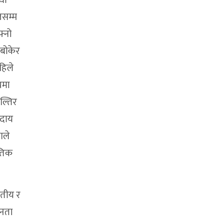
धी
लसम्म
फ्नो
 बोकेर
हिले
यमा
ल्तिर
ुदाय
ाले
ीतिक
ातीय र
जनता