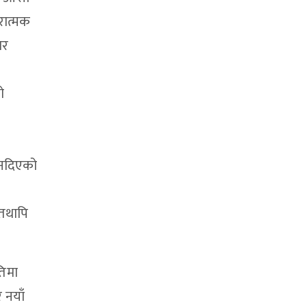
रात्मक
ार
ो
 नदिएको
 तथापि
तिमा
 नयाँ