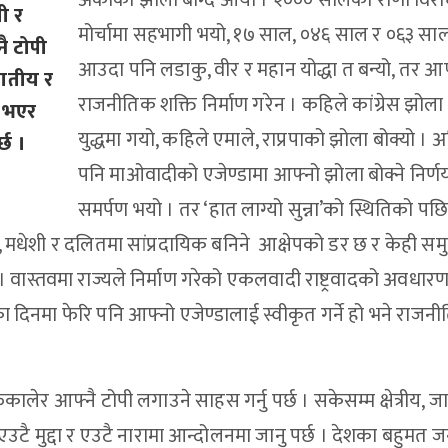
अर्काको झोला बोग्दै आयो । २००० सालको राणा विरो
ी र
मोर्चामा सहभागी भयो, १७ साल, ०४६ साल र ०६३ सा
ै टोपी
आउदा पनि लडाकु, वीर र महान योद्धा त बन्यो, तर आ
 जातीय र
राजनीतिक शक्ति निर्माण गरेन । कहिले कांग्रेस झोला
त भएर
युद्धमा गयो, कहिले एमाले, राप्रपाको झोला बोक्यो । अ
्छ ।
पनि माओवादीको एजेण्डामा आफ्नो झोला बोक्ने निर्ण
समर्पण भयो । तर ‘हात लाग्यो सुन्ना’को स्थितिको पछि
, मधेशी र दलितमा सांप्रदायिक बनिने आक्षेपको डर छ र केही सम
छ । वास्तवमा राज्यले निर्माण गरेको एकलवादी राष्ट्रवादको अवधारण
का दिनमा फेरि पनि आफ्नो एजेण्डालाई स्वीकृत गर्ने हो भने राजन
ालेर आफ्नै टोपी लगाउने साहस गर्नु पर्छ । सकेसम्म क्षेत्रीय, ज
उटै मुद्दा र एउटै नारामा आन्दोलनमा जानु पर्छ । देशका बहुमत 