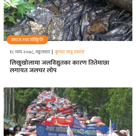
समाज तथा संस्किृति
१८ माघ २०७८, मङ्गलवार
कुमार यात्रु तामाङ
लिखुखोलामा जलविद्युतका कारण तितेमाछा
लगायत जलचर लोप