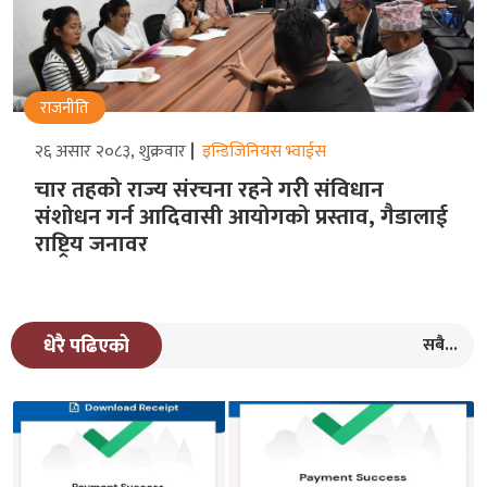
राजनीति
२६ असार २०८३, शुक्रवार
इन्डिजिनियस भ्वाईस
चार तहको राज्य संरचना रहने गरीे संविधान
संशोधन गर्न आदिवासी आयोगको प्रस्ताव, गैडालाई
राष्ट्रिय जनावर
सबै...
धेरै पढिएको