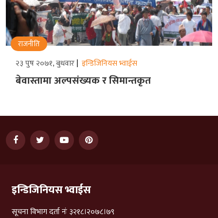
राजनीति
२३ पुष २०७१, बुधवार
इन्डिजिनियस भ्वाईस
बेवास्तामा अल्पसंख्यक र सिमान्तकृत
इन्डिजिनियस भ्वाईस
सूचना विभाग दर्ता नंः ३२१८।२०७८।७९