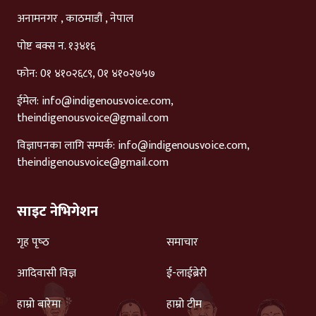
अनामनगर , काठमाडौं , नेपाल
पोष्ट बक्स न. १३४१६
फोन: 0१ ४१०२६८९, 0१ ४१०२७५७
ईमेल:
info@indigenousvoice.com
,
theindigenousvoice@gmail.com
विज्ञापनका लागि सम्पर्क:
info@indigenousvoice.com
,
theindigenousvoice@gmail.com
साइट नेभिगेशन
गृह पृष्‍ठ
समाचार
आदिवासी विज्ञ
ई-लाईब्रेरी
हाम्रो बारेमा
हाम्रो टीम