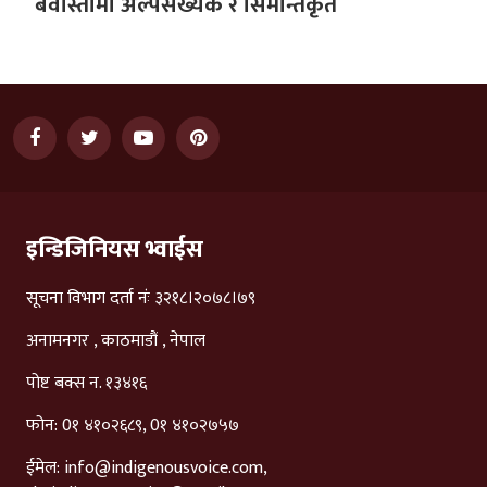
बेवास्तामा अल्पसंख्यक र सिमान्तकृत
इन्डिजिनियस भ्वाईस
सूचना विभाग दर्ता नंः ३२१८।२०७८।७९
अनामनगर , काठमाडौं , नेपाल
पोष्ट बक्स न. १३४१६
फोन: 0१ ४१०२६८९, 0१ ४१०२७५७
ईमेल:
info@indigenousvoice.com
,