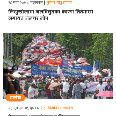
१८ माघ २०७८, मङ्गलवार
कुमार यात्रु तामाङ
लिखुखोलामा जलविद्युतका कारण तितेमाछा
लगायत जलचर लोप
राजनीति
२३ पुष २०७१, बुधवार
इन्डिजिनियस भ्वाईस