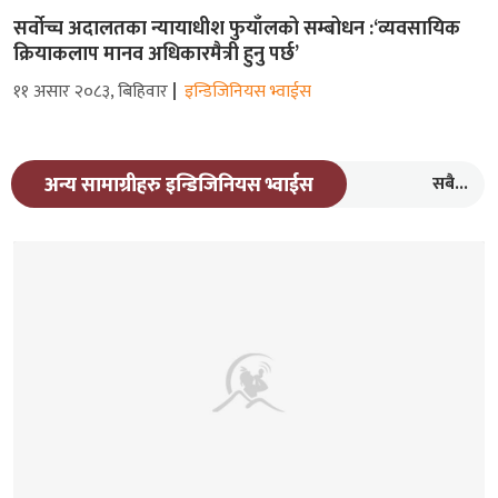
सर्वोच्च अदालतका न्यायाधीश फुयाँलको सम्बोधन :‘व्यवसायिक
क्रियाकलाप मानव अधिकारमैत्री हुनु पर्छ’
११ असार २०८३, बिहिवार
इन्डिजिनियस भ्वाईस
सबै...
अन्य सामाग्रीहरु इन्डिजिनियस भ्वाईस