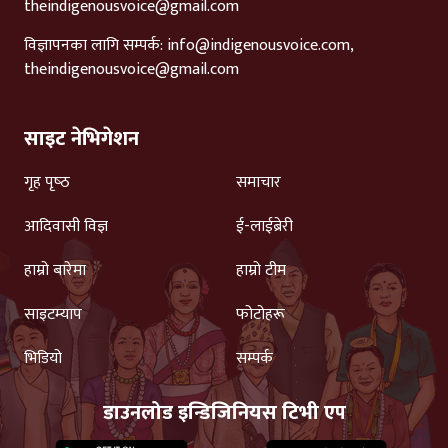
theindigenousvoice@gmail.com
विज्ञापनका लागि सम्पर्क:
info@indigenousvoice.com
,
theindigenousvoice@gmail.com
साइट नेभिगेशन
गृह पृष्‍ठ
समाचार
आदिवासी विज्ञ
ई-लाईब्रेरी
हाम्रो बारेमा
हाम्रो टीम
साइटम्याप
फोटोहरू
भिडियो
सम्पर्क
डाउनलोड इन्डिजिनियस टिभी एप