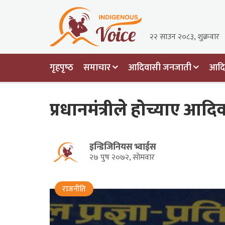
२२ साउन २०८३, शुक्रवार
गृहपृष्‍ठ
समाचार
आदिवासी जनजाती
आदिव
प्रधानमंत्रीले होच्याए आद
इन्डिजिनियस भ्वाईस
२७ पुष २०७२, सोमवार
राजनीति