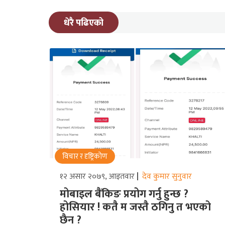
धेरै पढिएको
विचार र दृष्ट्रिकोण
१२ असार २०७९, आइतवार
देव कुमार सुनुवार
मोबाइल बैंकिङ प्रयोग गर्नु हुन्छ ?
होसियार ! कतै म जस्तै ठगिनु त भएको
छैन ?