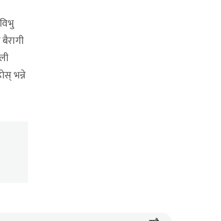
विभु
 बैरागी
ाली
स् भन्ने