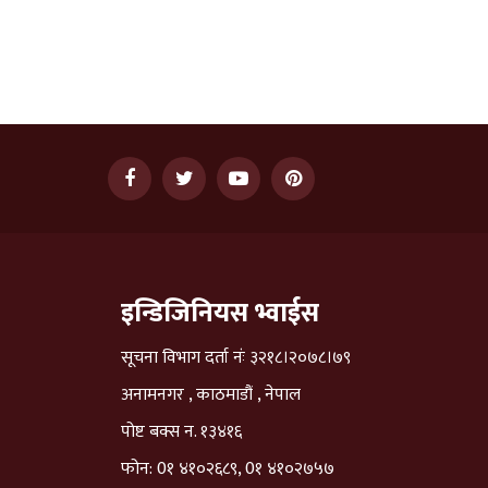
इन्डिजिनियस भ्वाईस
सूचना विभाग दर्ता नंः ३२१८।२०७८।७९
अनामनगर , काठमाडौं , नेपाल
पोष्ट बक्स न. १३४१६
फोन: 0१ ४१०२६८९, 0१ ४१०२७५७