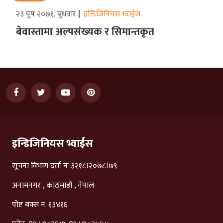
२३ पुष २०७१, बुधवार
इन्डिजिनियस भ्वाईस
बेवास्तामा अल्पसंख्यक र सिमान्तकृत
इन्डिजिनियस भ्वाईस
सूचना विभाग दर्ता नंः ३२१८।२०७८।७९
अनामनगर , काठमाडौं , नेपाल
पोष्ट बक्स न. १३४१६