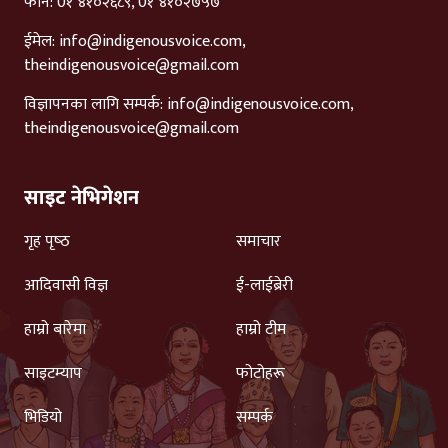
फोन: 0१ ४१०२६८९, 0१ ४१०२७५७
ईमेल:
info@indigenousvoice.com
,
theindigenousvoice@gmail.com
विज्ञापनका लागि सम्पर्क:
info@indigenousvoice.com
,
theindigenousvoice@gmail.com
साइट नेभिगेशन
गृह पृष्‍ठ
समाचार
आदिवासी विज्ञ
ई-लाईब्रेरी
हाम्रो बारेमा
हाम्रो टीम
साइटम्याप
फोटोहरू
भिडियो
सम्पर्क