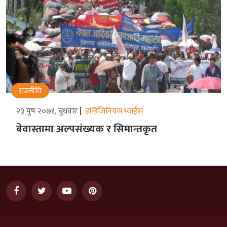
राजनीति
२३ पुष २०७१, बुधवार
इन्डिजिनियस भ्वाईस
बेवास्तामा अल्पसंख्यक र सिमान्तकृत