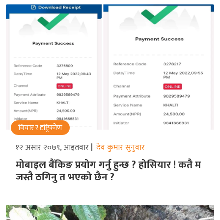
विचार र दृष्ट्रिकोण
१२ असार २०७९, आइतवार
देव कुमार सुनुवार
मोबाइल बैंकिङ प्रयोग गर्नु हुन्छ ? होसियार ! कतै म
जस्तै ठगिनु त भएको छैन ?