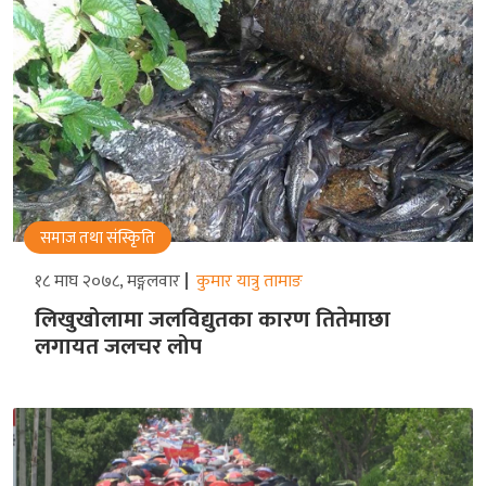
समाज तथा संस्किृति
१८ माघ २०७८, मङ्गलवार
कुमार यात्रु तामाङ
लिखुखोलामा जलविद्युतका कारण तितेमाछा
लगायत जलचर लोप