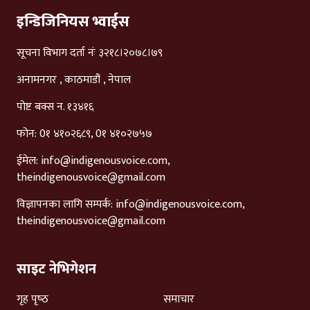
इन्डिजिनियस भ्वाईस
सूचना विभाग दर्ता नंः ३२१८।२०७८।७९
अनामनगर , काठमाडौं , नेपाल
पोष्ट बक्स न. १३४१६
फोन: 0१ ४१०२६८९, 0१ ४१०२७५७
ईमेल:
info@indigenousvoice.com
,
theindigenousvoice@gmail.com
विज्ञापनका लागि सम्पर्क:
info@indigenousvoice.com
,
theindigenousvoice@gmail.com
साइट नेभिगेशन
गृह पृष्‍ठ
समाचार