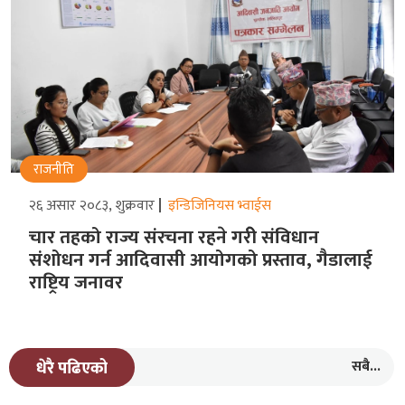
राजनीति
२६ असार २०८३, शुक्रवार
इन्डिजिनियस भ्वाईस
चार तहको राज्य संरचना रहने गरीे संविधान
संशोधन गर्न आदिवासी आयोगको प्रस्ताव, गैडालाई
राष्ट्रिय जनावर
सबै...
धेरै पढिएको