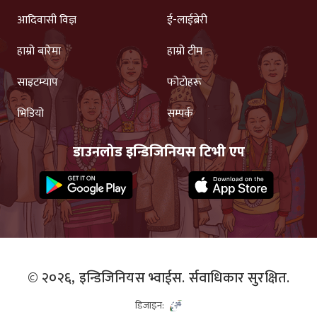
आदिवासी विज्ञ
ई-लाईब्रेरी
हाम्रो बारेमा
हाम्रो टीम
साइटम्याप
फोटोहरू
भिडियो
सम्पर्क
डाउनलोड इन्डिजिनियस टिभी एप
© २०२६,
इन्डिजिनियस भ्वाईस.
र्सवाधिकार सुरक्षित.
डिजाइन: