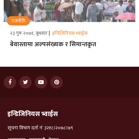
राजनीति
२३ पुष २०७१, बुधवार
इन्डिजिनियस भ्वाईस
बेवास्तामा अल्पसंख्यक र सिमान्तकृत
इन्डिजिनियस भ्वाईस
सूचना विभाग दर्ता नंः ३२१८।२०७८।७९