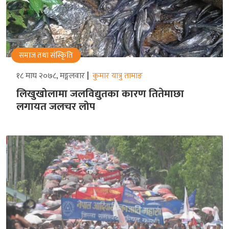
समाज तथा संस्किृति
१८ माघ २०७८, मङ्गलवार
कुमार यात्रु तामाङ
लिखुखोलामा जलविद्युतका कारण तितेमाछा
लगायत जलचर लोप