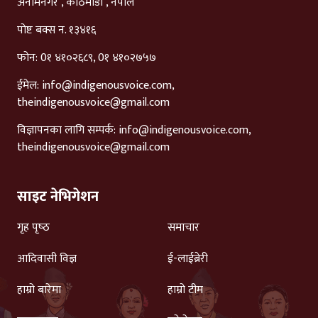
अनामनगर , काठमाडौं , नेपाल
पोष्ट बक्स न. १३४१६
फोन: 0१ ४१०२६८९, 0१ ४१०२७५७
ईमेल:
info@indigenousvoice.com
,
theindigenousvoice@gmail.com
विज्ञापनका लागि सम्पर्क:
info@indigenousvoice.com
,
theindigenousvoice@gmail.com
साइट नेभिगेशन
गृह पृष्‍ठ
समाचार
आदिवासी विज्ञ
ई-लाईब्रेरी
हाम्रो बारेमा
हाम्रो टीम