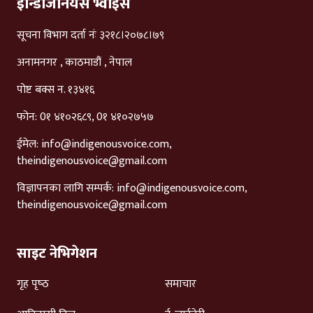
इन्डिजिनियस भ्वाईस
सूचना विभाग दर्ता नंः ३२१८।२०७८।७९
अनामनगर , काठमाडौं , नेपाल
पोष्ट बक्स न. १३४१६
फोन: 0१ ४१०२६८९, 0१ ४१०२७५७
ईमेल:
info@indigenousvoice.com
,
theindigenousvoice@gmail.com
विज्ञापनका लागि सम्पर्क:
info@indigenousvoice.com
,
theindigenousvoice@gmail.com
साइट नेभिगेशन
गृह पृष्‍ठ
समाचार