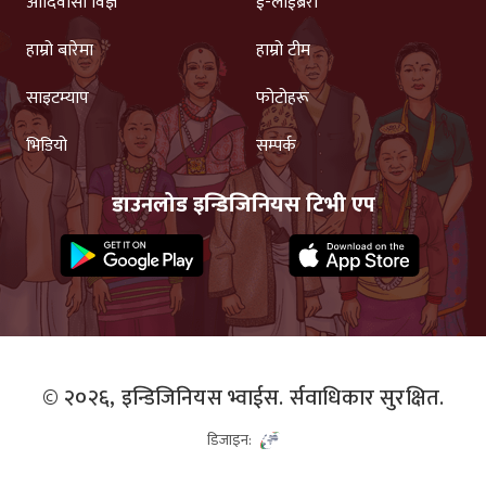
आदिवासी विज्ञ
ई-लाईब्रेरी
हाम्रो बारेमा
हाम्रो टीम
साइटम्याप
फोटोहरू
भिडियो
सम्पर्क
डाउनलोड इन्डिजिनियस टिभी एप
© २०२६,
इन्डिजिनियस भ्वाईस.
र्सवाधिकार सुरक्षित.
डिजाइन: