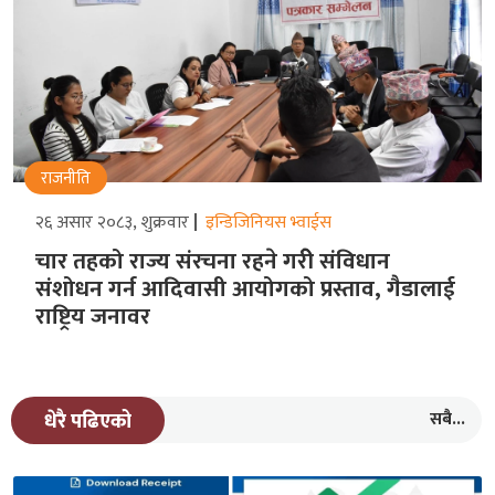
राजनीति
२६ असार २०८३, शुक्रवार
इन्डिजिनियस भ्वाईस
चार तहको राज्य संरचना रहने गरीे संविधान
संशोधन गर्न आदिवासी आयोगको प्रस्ताव, गैडालाई
राष्ट्रिय जनावर
सबै...
धेरै पढिएको