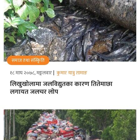
समाज तथा संस्किृति
१८ माघ २०७८, मङ्गलवार
कुमार यात्रु तामाङ
लिखुखोलामा जलविद्युतका कारण तितेमाछा
लगायत जलचर लोप