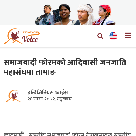
समाजवादी फोरमको आदिवासी जनजाति
महासंघमा तामाङ
इन्डिजिनियस भ्वाईस
२६ साउन २०७२, मङ्गलवार
काठमाडौं । सङ्घीय समाजवादी फोरम नेपालसम्बद्ध सङ्घीय