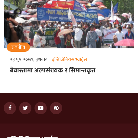
राजनीति
२३ पुष २०७१, बुधवार
इन्डिजिनियस भ्वाईस
बेवास्तामा अल्पसंख्यक र सिमान्तकृत