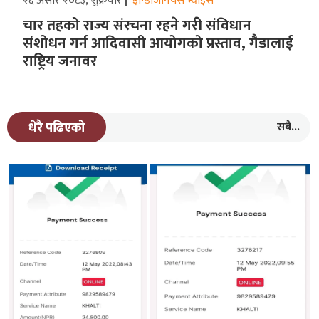
२६ असार २०८३, शुक्रवार
इन्डिजिनियस भ्वाईस
चार तहको राज्य संरचना रहने गरीे संविधान
संशोधन गर्न आदिवासी आयोगको प्रस्ताव, गैडालाई
राष्ट्रिय जनावर
सबै...
धेरै पढिएको