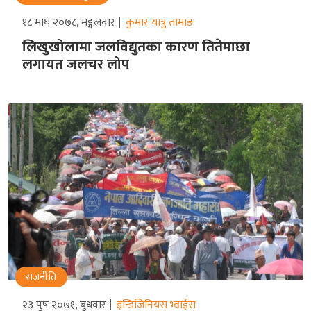
१८ माघ २०७८, मङ्गलवार
कुमार यात्रु तामाङ
लिखुखोलामा जलविद्युतका कारण तितेमाछा
लगायत जलचर लोप
राजनीति
२३ पुष २०७१, बुधवार
इन्डिजिनियस भ्वाईस