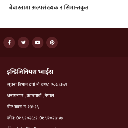
बेवास्तामा अल्पसंख्यक र सिमान्तकृत
इन्डिजिनियस भ्वाईस
सूचना विभाग दर्ता नंः ३२१८।२०७८।७९
अनामनगर , काठमाडौं , नेपाल
पोष्ट बक्स न. १३४१६
फोन: 0१ ४१०२६८९, 0१ ४१०२७५७