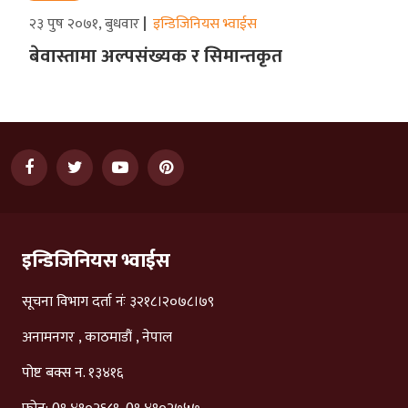
२३ पुष २०७१, बुधवार
इन्डिजिनियस भ्वाईस
बेवास्तामा अल्पसंख्यक र सिमान्तकृत
इन्डिजिनियस भ्वाईस
सूचना विभाग दर्ता नंः ३२१८।२०७८।७९
अनामनगर , काठमाडौं , नेपाल
पोष्ट बक्स न. १३४१६