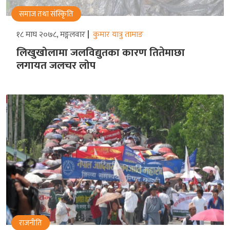
समाज तथा संस्किृति
१८ माघ २०७८, मङ्गलवार
कुमार यात्रु तामाङ
लिखुखोलामा जलविद्युतका कारण तितेमाछा
लगायत जलचर लोप
राजनीति