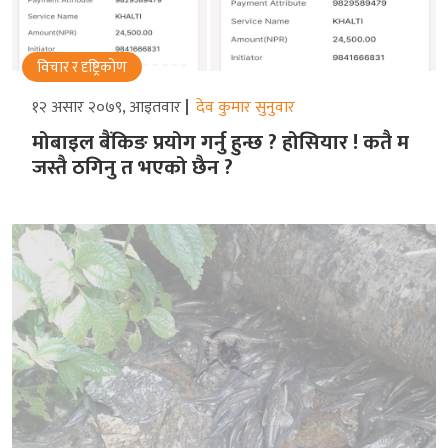
विचार र दृष्ट्रिकोण
१२ असार २०७९, आइतवार
देव कुमार सुनुवार
मोबाइल बैंकिङ प्रयोग गर्नु हुन्छ ? होसियार ! कतै म
जस्तै ठगिनु त भएको छैन ?