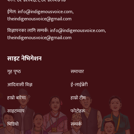
फोन: 0१ ४१०२६८९, 0१ ४१०२७५७
ईमेल:
info@indigenousvoice.com
,
theindigenousvoice@gmail.com
विज्ञापनका लागि सम्पर्क:
info@indigenousvoice.com
,
theindigenousvoice@gmail.com
साइट नेभिगेशन
गृह पृष्‍ठ
समाचार
आदिवासी विज्ञ
ई-लाईब्रेरी
हाम्रो बारेमा
हाम्रो टीम
साइटम्याप
फोटोहरू
भिडियो
सम्पर्क