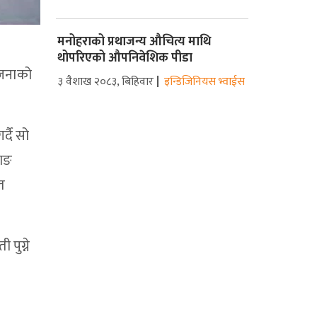
मनोहराको प्रथाजन्य औचित्य माथि
थोपरिएको औपनिवेशिक पीडा
ोजनाको
३ वैशाख २०८३, बिहिवार
इन्डिजिनियस भ्वाईस
्दै सो
हाङ
ुत
पुग्ने