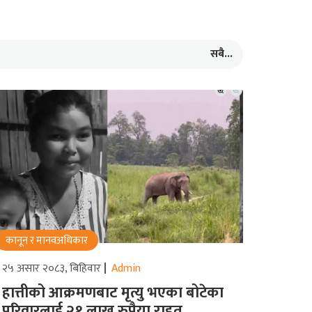
सबै...
कानून र मानवअधिकार
२५ असार २०८३, बिहिवार
Admin
हात्तीको आक्रमणबाट मृत्यु भएका बोटेका
परिवारलाई २१ लाख रुपैया राहत,