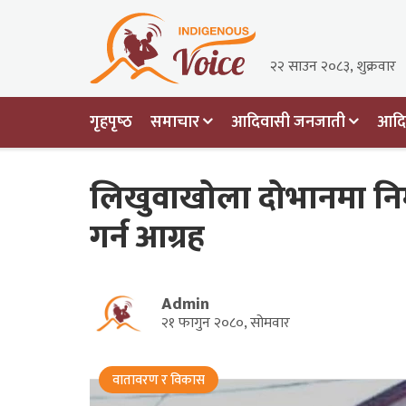
२२ साउन २०८३, शुक्रवार
गृहपृष्‍ठ
समाचार
आदिवासी जनजाती
आदिव
लिखुवाखोला दोभानमा निर्
गर्न आग्रह
Admin
२१ फागुन २०८०, सोमवार
वातावरण र विकास