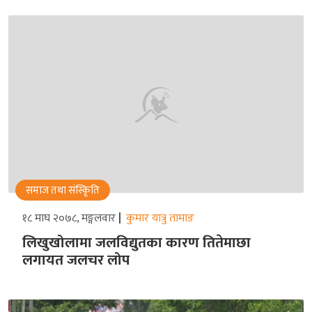
समाज तथा संस्किृति
१८ माघ २०७८, मङ्गलवार
कुमार यात्रु तामाङ
लिखुखोलामा जलविद्युतका कारण तितेमाछा
लगायत जलचर लोप