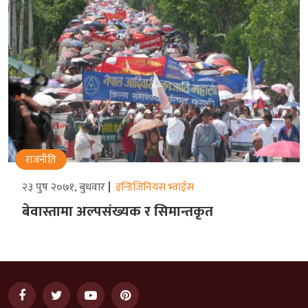
राजनीति
२३ पुष २०७१, बुधवार
इन्डिजिनियस भ्वाईस
बेवास्तामा अल्पसंख्यक र सिमान्तकृत