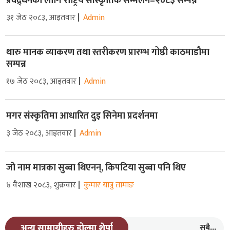
प्रवद्र्धनका लागि राष्ट्रिय सांस्कृतिक सम्मेलन–२०८३ सम्पन्न
३१ जेठ २०८३, आइतवार
Admin
थारु मानक व्याकरण तथा स्तरीकरण प्रारम्भ गोष्ठी काठमाडौमा
सम्पन्न
१७ जेठ २०८३, आइतवार
Admin
मगर संस्कृतिमा आधारित दुइ सिनेमा प्रदर्शनमा
३ जेठ २०८३, आइतवार
Admin
जो नाम मात्रका सुब्बा थिएनन्, किपटिया सुब्बा पनि थिए
४ वैशाख २०८३, शुक्रवार
कुमार यात्रु तामाङ
सबै...
अन्य सामाग्रीहरु डोल्मा शेर्पा