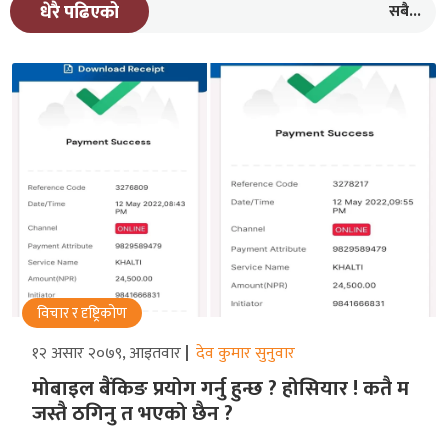
सबै...
धेरै पढिएको
विचार र दृष्ट्रिकोण
१२ असार २०७९, आइतवार
देव कुमार सुनुवार
मोबाइल बैंकिङ प्रयोग गर्नु हुन्छ ? होसियार ! कतै म
जस्तै ठगिनु त भएको छैन ?