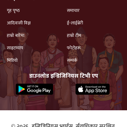
गृह पृष्‍ठ
समाचार
आदिवासी विज्ञ
ई-लाईब्रेरी
हाम्रो बारेमा
हाम्रो टीम
साइटम्याप
फोटोहरू
भिडियो
सम्पर्क
डाउनलोड इन्डिजिनियस टिभी एप
© २०२६,
इन्डिजिनियस भ्वाईस.
र्सवाधिकार सुरक्षित.