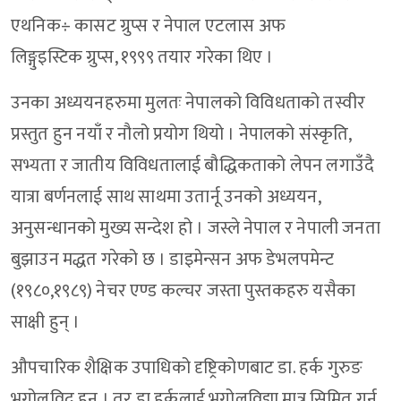
एथनिक÷ कासट ग्रुप्स र नेपाल एटलास अफ
लिङ्गुइस्टिक ग्रुप्स, १९९९ तयार गरेका थिए ।
उनका अध्ययनहरुमा मुलतः नेपालको विविधताको तस्वीर
प्रस्तुत हुन नयाँ र नौलो प्रयोग थियो । नेपालको संस्कृति,
सभ्यता र जातीय विविधतालाई बौद्धिकताको लेपन लगाउँदै
यात्रा बर्णनलाई साथ साथमा उतार्नू उनको अध्ययन,
अनुसन्धानको मुख्य सन्देश हो । जस्ले नेपाल र नेपाली जनता
बुझाउन मद्धत गरेको छ । डाइमेन्सन अफ डेभलपमेन्ट
(१९८०,१९८९) नेचर एण्ड कल्चर जस्ता पुस्तकहरु यसैका
साक्षी हुन् ।
औपचारिक शैक्षिक उपाधिको दृष्ट्रिकोणबाट डा. हर्क गुरुङ
भूगोलविद् हुन् । तर डा हर्कलाई भूगोलविद्मा मात्र सिमित गर्नू