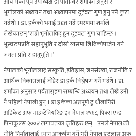
आयोगका पूर्व उपाध्यक्ष डा पीताम्बर शर्माका अनुसार
भूगोलको अध्ययन तथा अध्यापनमा दुईवटा गुण हुनु पर्ने कुरा
गर्दथो । डा. हर्कको भनाई उदृत गर्दे स्मरणमा शर्माले
लेखेकाछन् ‘राम्रो भूगोलविद् हुन दुइवटा गुण चाहिन्छ ।
भूस्वरुपप्रति सहानुभूति र दोस्रो त्यसमा जिविकोपार्जन गर्ने
जनता प्रति सहानुभूति ।’
नेपालको भूगोललाई संस्कृति, इतिहास, जनसंख्या, राजनीति र
आर्थिक विकासलाई जोडेर डा हर्क विश्लेषण गर्ने गर्दथे । डा.
शर्माका अनुसार पर्वतारा्हण सम्बन्धि अध्ययन तथा लेख्ने उनी
नै पहिलो नेपाली हुन् । डा हर्कका अन्नपूर्ण टु धौलागिरी:
अडिकेट अफ माउन्टेनियरिङ इन नेपाल १९६८, पिक्स एन्ड
पिनाकुल्स २००४ लगायतका कृतिहरु छन् । उनले नेपालको
नीति निर्मातालाई ध्यान आकर्षण गर्ने गरी नेपाल एटलास अफ