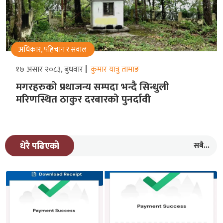
अधिकार, पहिचान र सवाल
१७ असार २०८३, बुधवार
कुमार यात्रु तामाङ
मगरहरुको प्रथाजन्य सम्पदा भन्दै सिन्धुली
मरिणस्थित ठाकुर दरबारको पुनर्दावी
सबै...
धेरै पढिएको