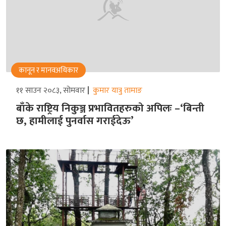
कानून र मानवअधिकार
११ साउन २०८३, सोमवार
कुमार यात्रु तामाङ
बाँके राष्ट्रिय निकुञ्ज प्रभावितहरुको अपिलः –‘बिन्ती
छ, हामीलाई पुनर्वास गराईदेऊ’