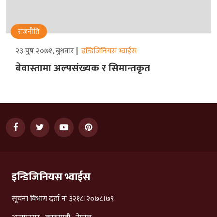
राजनीति
२३ पुष २०७१, बुधवार
इन्डिजिनियस भ्वाईस
बेवास्तामा अल्पसंख्यक र सिमान्तकृत
इन्डिजिनियस भ्वाईस
सूचना विभाग दर्ता नंः ३२१८।२०७८।७९