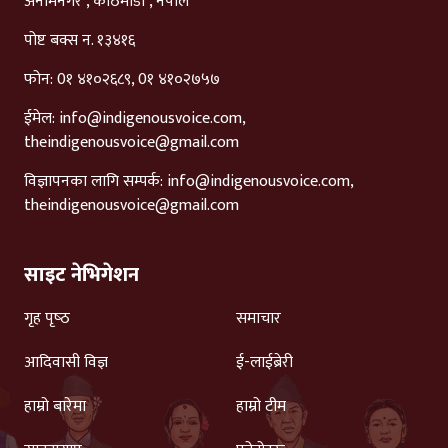
अनामनगर , काठमाडौं , नेपाल
पोष्ट बक्स न. १३४१६
फोन: 0१ ४१०२६८९, 0१ ४१०२७५७
ईमेल:
info@indigenousvoice.com
,
theindigenousvoice@gmail.com
विज्ञापनका लागि सम्पर्क:
info@indigenousvoice.com
,
theindigenousvoice@gmail.com
साइट नेभिगेशन
गृह पृष्‍ठ
समाचार
आदिवासी विज्ञ
ई-लाईब्रेरी
हाम्रो बारेमा
हाम्रो टीम