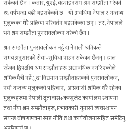
सकेको छैन । कतार, युएई, बहराइनसँग श्रम सम्झौता गरेको
१६ वर्षभन्दा बढी भइसकेको छ । यो अवधिमा नेपाल र गन्तव्य
मुलुकका धेरै प्रक्रिया परिवर्तन भइसकेका छन् । तर, नेपालले
भने श्रम सम्झौता पुनरावलोकन गरेको छैन ।
श्रम सम्झौता पुनरावलोकन नहुँदा नेपाली श्रमिकले
समयअनुसारको सेवा–सुविधा पाउन सकेका छैनन् । हाल
रहेका द्विपक्षीय श्रम सम्झौताहरू अद्यावधिक नगरिएकोले
श्रमिकमैत्रीे नहँुदा विद्यमान सम्झौताहरूको पुनरावलोकन,
नयाँ गन्तव्य मुलुकको पहिचान, आप्रवासी श्रमिक धेरै रहेका
मुलुकहरूमा नेपाली दूतावास÷कन्सुलेट कार्यालय स्थापना
तथा नँया श्रम सम्झौताहरू, प्रभावकारी गुनासो व्यवस्थापन
संयन्त्र घोषणापत्रमा स्पष्ट नीति तथा कार्ययोजनासहित समेटिनु
अपरिहार्य छ ।