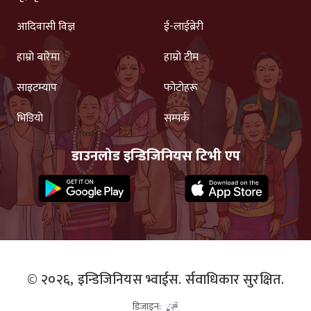
आदिवासी विज्ञ
ई-लाईब्रेरी
हाम्रो बारेमा
हाम्रो टीम
साइटम्याप
फोटोहरू
भिडियो
सम्पर्क
डाउनलोड इन्डिजिनियस टिभी एप
© २०२६,
इन्डिजिनियस भ्वाईस.
र्सवाधिकार सुरक्षित.
डिजाइन: