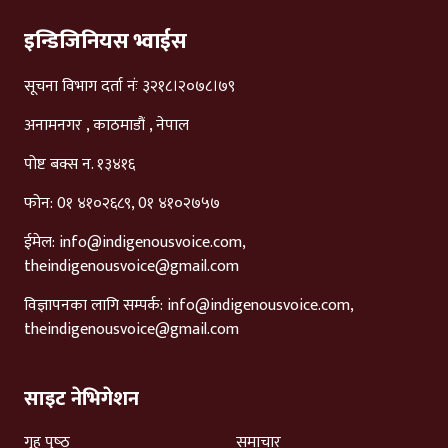
इन्डिजिनियस भ्वाईस
सूचना विभाग दर्ता नंः ३२१८।२०७८।७९
अनामनगर , काठमाडौं , नेपाल
पोष्ट बक्स न. १३४१६
फोन: 0१ ४१०२६८९, 0१ ४१०२७५७
ईमेल:
info@indigenousvoice.com
,
theindigenousvoice@gmail.com
विज्ञापनका लागि सम्पर्क:
info@indigenousvoice.com
,
theindigenousvoice@gmail.com
साइट नेभिगेशन
गृह पृष्‍ठ
समाचार