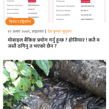
विचार र दृष्ट्रिकोण
१२ असार २०७९, आइतवार
देव कुमार सुनुवार
मोबाइल बैंकिङ प्रयोग गर्नु हुन्छ ? होसियार ! कतै म
जस्तै ठगिनु त भएको छैन ?