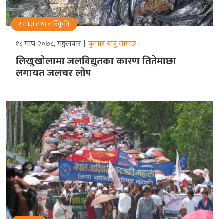
समाज तथा संस्किृति
१८ माघ २०७८, मङ्गलवार
कुमार यात्रु तामाङ
लिखुखोलामा जलविद्युतका कारण तितेमाछा
लगायत जलचर लोप