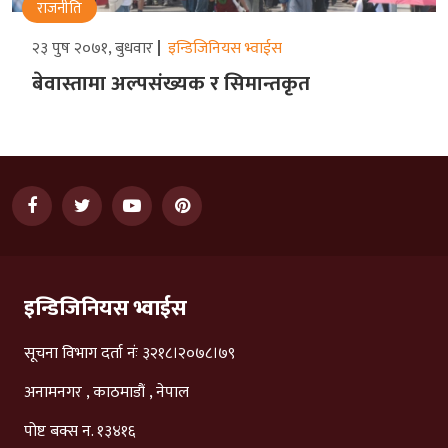
राजनीति
२३ पुष २०७१, बुधवार
इन्डिजिनियस भ्वाईस
बेवास्तामा अल्पसंख्यक र सिमान्तकृत
इन्डिजिनियस भ्वाईस
सूचना विभाग दर्ता नंः ३२१८।२०७८।७९
अनामनगर , काठमाडौं , नेपाल
पोष्ट बक्स न. १३४१६