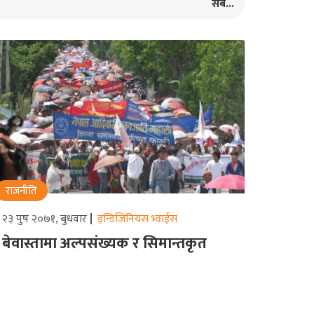
सबै...
राजनीति
२३ पुष २०७१, बुधवार
इन्डिजिनियस भ्वाईस
बेवास्तामा अल्पसंख्यक र सिमान्तकृत