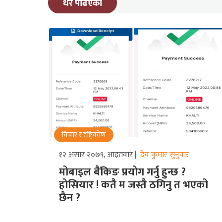
धेरै पढिएको
विचार र दृष्ट्रिकोण
१२ असार २०७९, आइतवार
देव कुमार सुनुवार
मोबाइल बैंकिङ प्रयोग गर्नु हुन्छ ?
होसियार ! कतै म जस्तै ठगिनु त भएको
छैन ?