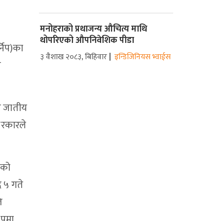
मनोहराको प्रथाजन्य औचित्य माथि
थोपरिएको औपनिवेशिक पीडा
्निप)का
३ वैशाख २०८३, बिहिवार
इन्डिजिनियस भ्वाईस
च
ल जातीय
 सरकारले
ीको
र ५ गते
ि
रुपमा