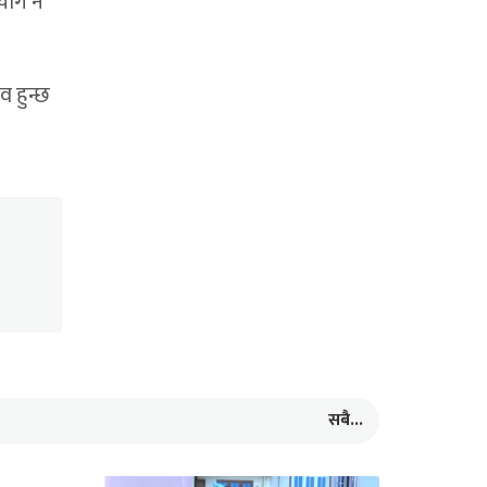
योग नै
व हुन्छ
सबै...