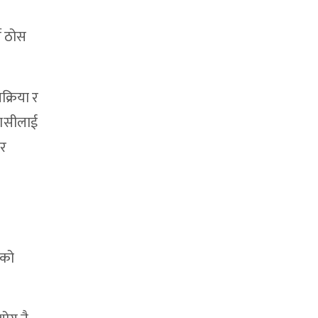
े ठोस
क्रिया र
वासीलाई
ार
यको