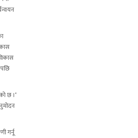
्यन्वयन
का
विकास
 विकास
े पछि
एको छ ।‘
अनुमोदन
ी गर्नू