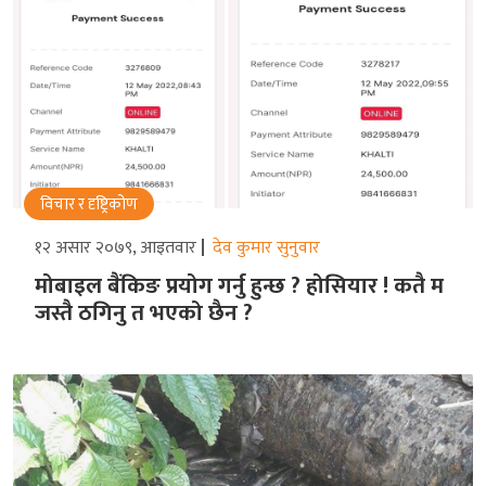
विचार र दृष्ट्रिकोण
१२ असार २०७९, आइतवार
देव कुमार सुनुवार
मोबाइल बैंकिङ प्रयोग गर्नु हुन्छ ? होसियार ! कतै म
जस्तै ठगिनु त भएको छैन ?