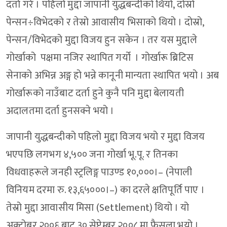
दर्ता गरे । पहिलो मुद्दा जापानी युद्धबन्दीको थियो, दोस्रो
पेन्सन÷विभेदको र तेस्रो आवासीय भिसाको थियो । दोस्रो,
पेन्सन/विभेदको मुद्दा विजय हुन सकेन । तर यस मुद्दाले
गोर्खाको पक्षमा नजिर स्थापित गर्यो । गोर्खारू ब्रिटिस
सेनाको अभिन्न अङ्ग हो भन्ने कानूनी मान्यता स्थापित भयो । अब
गोर्खारूको नाउँबाट दर्ता हुने कुनै पनि मुद्दा बेलायती
अदालतमा दर्ता हुनसक्ने भयो ।
जापानी युद्धबन्दीको पहिलो मुद्दा विजय भयो र मुद्दा विजय
भएपछि लगभग ४,५०० जना गोर्खा भू.पू. र तिनका
विधवाहरूले जनही स्ट्रलिङ्ग पाउण्ड १०,०००।– (नेपाली
विनियम दरमा रु. १३,६५०००।–) का दरले क्षतिपूर्ति पाए ।
तेस्रो मुद्दा आवासीय मिसा (Settlement) थियो । यो
अक्टोबर २००६ बाट ३० सेप्टेम्बर २००८ मा फैसला भयो ।