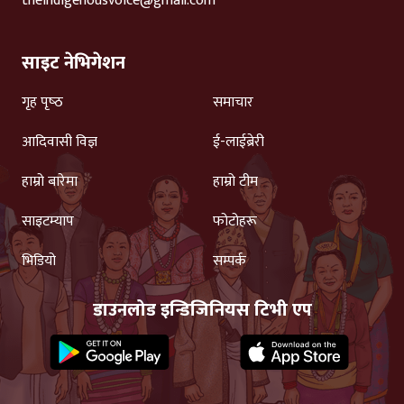
theindigenousvoice@gmail.com
साइट नेभिगेशन
गृह पृष्‍ठ
समाचार
आदिवासी विज्ञ
ई-लाईब्रेरी
हाम्रो बारेमा
हाम्रो टीम
साइटम्याप
फोटोहरू
भिडियो
सम्पर्क
डाउनलोड इन्डिजिनियस टिभी एप