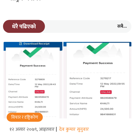
सबै...
धेरै पढिएको
विचार र दृष्ट्रिकोण
१२ असार २०७९, आइतवार
देव कुमार सुनुवार