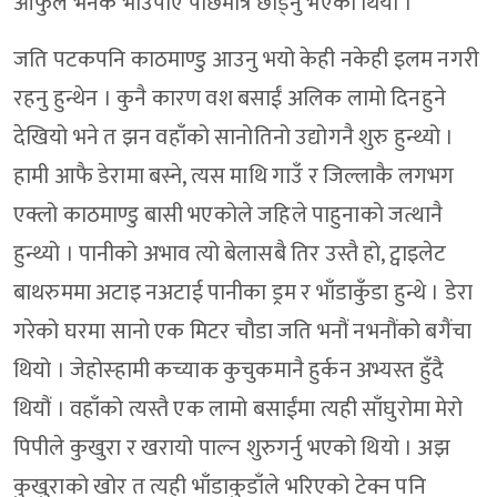
आफुले भनेकै भाउपाए पछिमात्रै छाड्नु भएको थियो ।
जति पटकपनि काठमाण्डु आउनु भयो केही नकेही इलम नगरी
रहनु हुन्थेन । कुनै कारण वश बसाईं अलिक लामो दिनहुने
देखियो भने त झन वहाँको सानोतिनो उद्योगनै शुरु हुन्थ्यो ।
हामी आफै डेरामा बस्ने, त्यस माथि गाउँ र जिल्लाकै लगभग
एक्लो काठमाण्डु बासी भएकोले जहिले पाहुनाको जत्थानै
हुन्थ्यो । पानीको अभाव त्यो बेलासबै तिर उस्तै हो, ट्वाइलेट
बाथरुममा अटाइ नअटाई पानीका ड्रम र भाँडाकुँडा हुन्थे । डेरा
गरेको घरमा सानो एक मिटर चौडा जति भनौं नभनौंको बगैंचा
थियो । जेहोस्हामी कच्याक कुचुकमानै हुर्कन अभ्यस्त हुँदै
थियौं । वहाँको त्यस्तै एक लामो बसाईंमा त्यही साँघुरोमा मेरो
पिपीले कुखुरा र खरायो पाल्न शुरुगर्नु भएको थियो । अझ
कुखुराको खोर त त्यही भाँडाकुडाँले भरिएको टेक्न पनि