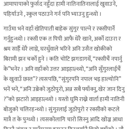
आमापापाको फुर्सद नहुँदा हामी नातिनातिनालाई खुवाउने,
पहिर्याउने , स्कुल पठाउने गर्न पनि भ्याउनु हुन्थ्यो ।
गाउँमा भने वहाँ खेतिपाती बाहेक सुंगुर पाल्ने र रक्सीपार्ने
गर्नुहुन्थ्यो । रक्सी एक त पिपी आफै धेरै खाने, अर्को दाउरा र
श्रम सार्है धेरै लाग्ने, घरधुँवाले भरिने अनि उसैत खोकीको
बिरामी झन चर्को हुने । कति चोटि झगडागर्थें, “रक्सीचैं नपार्नु
के”भनेर । अनि वहाँको उत्तर आइहाल्थ्यो, “अनि सुँगुरलाईचैं
के खुवाउँ छस्त”? त्यसपछि, “सुंगुरपनि नपाल भइ हाल्योनि”
भनें भने, “अनि उब्रेको जुठोपुरो, अन्न सबै फ्याँक्नु, खेर जान दिनु
?”को झटारो आइहाल्थ्यो । यस्तो घुमि राख्ने वार्ता हामी नातिनी
बोजुको चलिरहन्थ्यो । सुंगुरलाई जुठोपुरो र रक्सीको कटले
मात्रै त के पुग्थ्यो । त्यसकोलागि चारो सिस्नु आदि खोज्न आधा