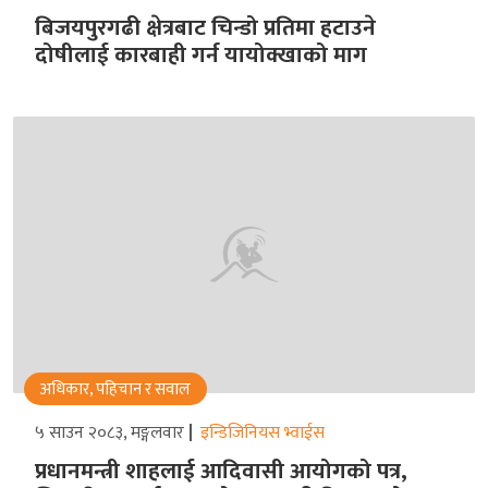
बिजयपुरगढी क्षेत्रबाट चिन्डो प्रतिमा हटाउने
दोषीलाई कारबाही गर्न यायोक्खाको माग
अधिकार, पहिचान र सवाल
५ साउन २०८३, मङ्गलवार
इन्डिजिनियस भ्वाईस
प्रधानमन्त्री शाहलाई आदिवासी आयोगको पत्र,