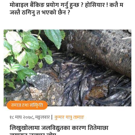
मोबाइल बैंकिङ प्रयोग गर्नु हुन्छ ? होसियार ! कतै म
जस्तै ठगिनु त भएको छैन ?
समाज तथा संस्किृति
१८ माघ २०७८, मङ्गलवार
कुमार यात्रु तामाङ
लिखुखोलामा जलविद्युतका कारण तितेमाछा