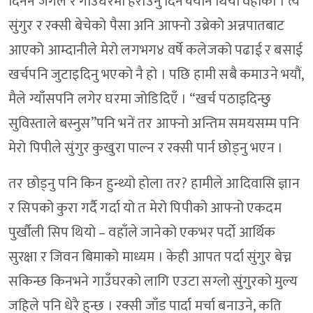
दिननै जंगल र गाउँघरमा हराउनु दिनचर्यानै थियो वहाँको । त्यै
सुंगुर र रक्सी बेचेको पैसा अनि आफ्नो उब्रेको अन्नपातबाट
आएको आम्दानीले मेरो लगभग४ वर्षे कलेजको पढाई र बसाई
खर्चपनि जुटाइदिनु भएको नै हो । पछि हामी सबै कमाउने भयौं,
मैले ग्याँसपनि लगेर घरमा जोडिदिएँ । “खर्च पठाइदिन्छु
सुविस्ताले बस्नुस”पनि भनें तर आफ्नो अन्तिम समयसम्म पनि
मेरो पिपीले सुंगुर कुखुरा पाल्न र रक्सी पार्न छोड्नु भएन ।
तर छोड्नु पनि किन हुन्थ्यो होला तर? हामीले आदिवासि ज्ञान
र सिपको कुरा गर्दै गर्दा यो त मेरो पिपीको आफ्नो एकदम
पुर्खौली सिप थियो – वहाँले जानेको एकभर पर्दो आर्थिक
सुरक्षा र जिवन बिमाको माध्यम । केही आपत पर्दा सुंगुर बेच्न
सकिन्छ किनभने गाउँघरको लागि एउटा सग्लो सुंगुरको मुल्य
जहिले पनि धेरै हुन्छ । रक्सी जाँड पार्दा मर्चा बनाउने, कति