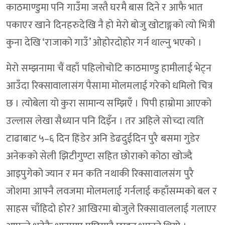
काठमाण्डुमा पनि गाउँमा जस्तै घरमै बास दिने र आफै भात
पकाएर खाने दिनहरुदेखि नै हो मेरो बोजु खोटाङ्गको त्यो भित्री
कुना देखि ‘राजाको गाउँ’ ओहोरदोहोर गर्न थाल्नु भएको ।
मेरो सम्झनामा चैं वहाँ पहिलोचोटि काठमाण्डु हामीलाई भेट्न
आउँदा रिक्सावालासंग पैसामा मोलमलाई गरेको धमिलो चित्र
छ । त्योबेला यो कुरा सामान्य सम्झिएँ । पिपी हाम्रोमा आएको
उल्लास लेखा सैध्यान पनि दिइँन । तर अहिले सोच्दा त्यति
टाढाबाट ५–६ दिन हिंडेर अनि डेढदुईदिन पुरै बसमा गुडेर
अनेकको सेली झिटीगुण्टा सहित छोराको कोठा खोज्दै
आइपुगेको ज्यान र मन कति नथाकी रिक्सावालसंग पुरै
जोशमा आफ्नै लवजमा मोलमलाई गर्नलाई कहाँसम्मको बल र
साहस चाँहिदो होर? आखिरमा बोजुले रिक्सावाललाई गलाएर