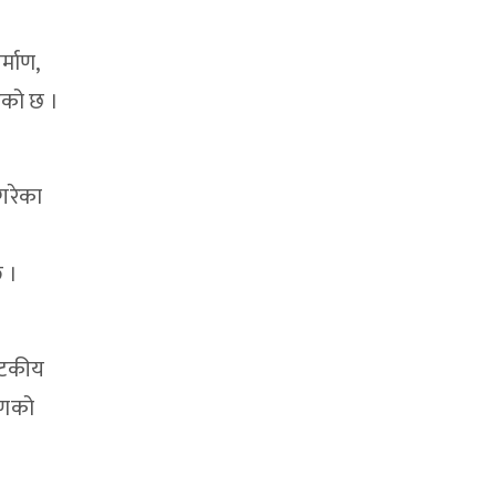
क
्माण,
ेको छ ।
 गरेका
छ ।
यटकीय
षणको