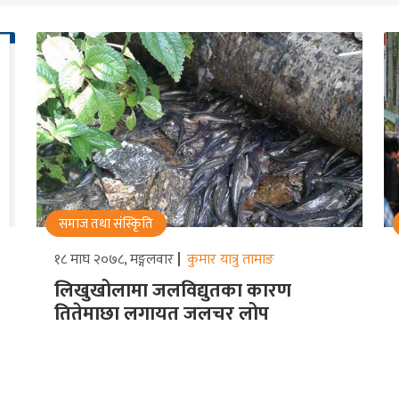
समाज तथा संस्किृति
१८ माघ २०७८, मङ्गलवार
कुमार यात्रु तामाङ
लिखुखोलामा जलविद्युतका कारण
तितेमाछा लगायत जलचर लोप