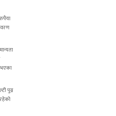
रुपैया
विवरण
मान्यता
र
त भएका
ी पुग्न
 रहेको