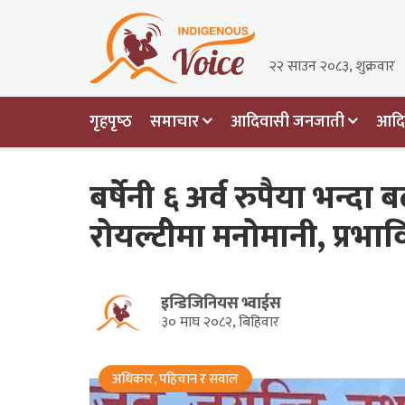
२२ साउन २०८३, शुक्रवार
गृहपृष्‍ठ
समाचार
आदिवासी जनजाती
आदिव
बर्षेनी ६ अर्व रुपैया भन्दा
रोयल्टीेमा मनोमानी, प्रभाव
इन्डिजिनियस भ्वाईस
३० माघ २०८२, बिहिवार
अधिकार, पहिचान र सवाल