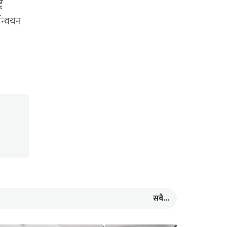
र
यन्वयन
सबै...