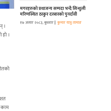
मगरहरुको प्रथाजन्य सम्पदा भन्दै सिन्धुली
मरिणस्थित ठाकुर दरबारको पुनर्दावी
१७ असार २०८३, बुधवार
कुमार यात्रु तामाङ
न् ।
ो हो ।
्रोतको
न
तिशत
क काम