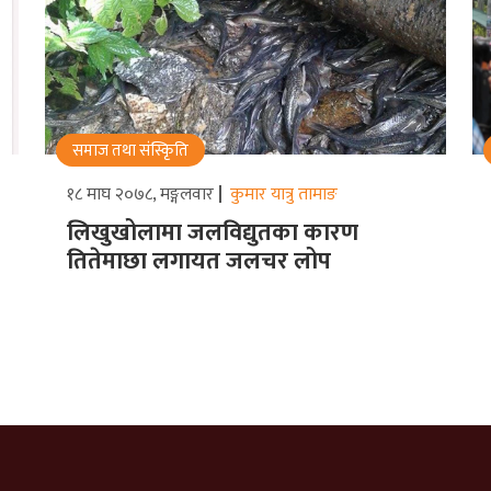
समाज तथा संस्किृति
१८ माघ २०७८, मङ्गलवार
कुमार यात्रु तामाङ
लिखुखोलामा जलविद्युतका कारण
तितेमाछा लगायत जलचर लोप