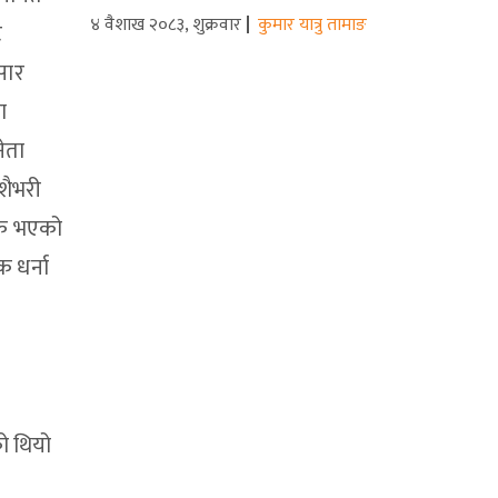
४ वैशाख २०८३, शुक्रवार
कुमार यात्रु तामाङ
ट
सार
ा
नेता
ेशैभरी
निक भएको
क धर्ना
को थियो