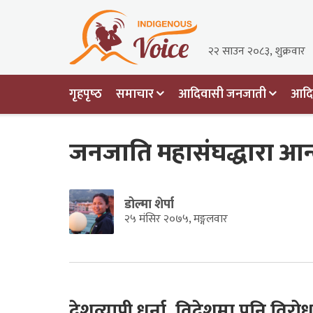
२२ साउन २०८३, शुक्रवार
गृहपृष्‍ठ
समाचार
आदिवासी जनजाती
आदिव
जनजाति महासंघद्धारा आ
डोल्मा शेर्पा
२५ मंसिर २०७५, मङ्गलवार
देशव्यापी धर्ना, विदेशमा पनि विरोध