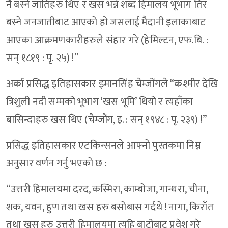
नै बस्ने जातिहरु थिए र खस भन्ने शब्द हिमालय भूभाग तिर
बस्ने जनजातीबाट आएको हो जसलाई मैदानी इलाकाबाट
आएका आक्रमणकारीहरुले संहार गरे (हेमिल्टन, एफ.बि. :
सन् १८१९ : पृ. २५) !”
अर्का प्रसिद्ध इतिहासकार इमानसिंह चेम्जोंगले “कश्मीर देखि
त्रिशुली नदी सम्मको भूभाग ‘खस भूमि’ थियो र त्यहाँका
बासिन्दाहरु खस थिए (चेम्जोंग, इ. : सन् १९४८ : पृ. २३९) !”
प्रसिद्ध इतिहासकार एटकिन्सनले आफ्नो पुस्तकमा निम्न
अनुसार वर्णन गर्नु भएको छ :
“उत्तरी हिमालयमा दरद, कस्मिरा, काम्बोजा, गान्धरा, चीना,
शक, यवन, हुण तथा खस हरु बसोबास गर्दथे ! नागा, किराँत
तथा खस हरु उत्तरी हिमालयमा त्यहि बाटोबाट प्रवेश गरे