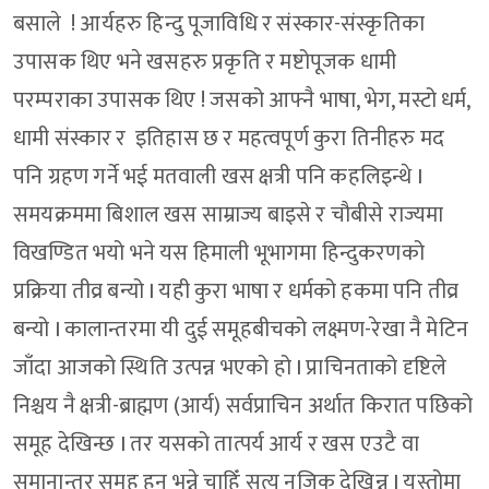
बसाले ! आर्यहरु हिन्दु पूजाविधि र संस्कार-संस्कृतिका
उपासक थिए भने खसहरु प्रकृति र मष्टोपूजक धामी
परम्पराका उपासक थिए ! जसको आफ्नै भाषा, भेग, मस्टो धर्म,
धामी संस्कार र इतिहास छ र महत्वपूर्ण कुरा तिनीहरु मद
पनि ग्रहण गर्ने भई मतवाली खस क्षत्री पनि कहलिइन्थे I
समयक्रममा बिशाल खस साम्राज्य बाइसे र चौबीसे राज्यमा
विखण्डित भयो भने यस हिमाली भूभागमा हिन्दुकरणको
प्रक्रिया तीव्र बन्यो I यही कुरा भाषा र धर्मको हकमा पनि तीव्र
बन्यो I कालान्तरमा यी दुई समूहबीचको लक्ष्मण-रेखा नै मेटिन
जाँदा आजको स्थिति उत्पन्न भएको हो I प्राचिनताको दृष्टिले
निश्चय नै क्षत्री-ब्राह्मण (आर्य) सर्वप्राचिन अर्थात किरात पछिको
समूह देखिन्छ I तर यसको तात्पर्य आर्य र खस एउटै वा
समानान्तर समूह हुन् भन्ने चाहिँ सत्य नजिक देखिन्न I यस्तोमा