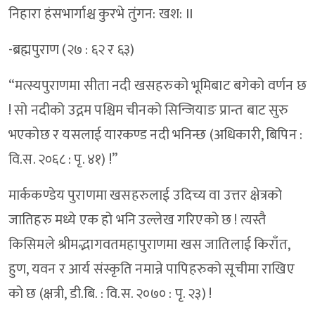
निहारा हंसभार्गाश्च कुरभे तुंगन: खश: II
-ब्रह्मपुराण (२७ : ६२ र ६३)
“मत्स्यपुराणमा सीता नदी खसहरुको भूमिबाट बगेको वर्णन छ
! सो नदीको उद्गम पश्चिम चीनको सिन्जियाङ प्रान्त बाट सुरु
भएकोछ र यसलाई यारकण्ड नदी भनिन्छ (अधिकारी, बिपिन :
वि.स. २०६८ : पृ. ४१) !”
मार्ककण्डेय पुराणमा खसहरुलाई उदिच्य वा उत्तर क्षेत्रको
जातिहरु मध्ये एक हो भनि उल्लेख गरिएको छ ! त्यस्तै
किसिमले श्रीमद्भागवतमहापुराणमा खस जातिलाई किराँत,
हुण, यवन र आर्य संस्कृति नमान्ने पापिहरुको सूचीमा राखिए
को छ (क्षत्री, डी.बि. : वि.स. २०७० : पृ. २३) !