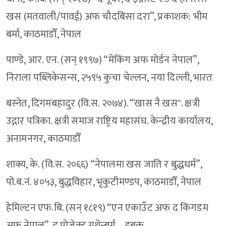
खस (मतवाली/पावई) अफ चौदबिसा दरा”, प्रकाशक: भीम
बर्मा, काठमाडौँ, नेपाल
पाण्डे, आर. एन. (सन् १९९७) “मेकिंग अफ मोर्डन नेपाल”,
निराला पब्लिकेसन्स, २५९५ कुचा चेल्लन, नया दिल्ली, भारत
बस्नेत, दिगमबहादुर (वि.स. २०७४). “खास नै खस". क्षत्री
उद्गार पत्रिका. क्षत्री समाज राष्ट्रिय महासंघ. केन्द्रीय कार्यालय,
अनामनगर, काठमाडौँ
शाक्य, के. (वि.स. २०६६) “नेपालमा खस जाति र बुद्धधर्म”,
पो.ब.नं. ४०५३, बुद्धविहार, भृकुटीमण्डप, काठमाडौँ, नेपाल
हेमिल्टन एफ.बि. (सन् १८१९) “एन एकाउँट अफ द किंगडम
अफ नेपाल”, द प्रोजेक्ट गुथेंन्बर्ग – इबुक,