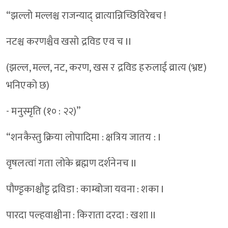
“झल्लो मल्लश्च राजन्याद् व्रात्यान्निच्छिविरेबच !
नटश्च करणश्चैव खसो द्रविड एव च II
(झल्ल, मल्ल, नट, करण, खस र द्रविड हरुलाई व्रात्य (भ्रष्ट)
भनिएको छ)
- मनुस्मृति (१० : २२)”
“शनकैस्तु क्रिया लोपादिमा : क्षत्रिय जातय : I
वृषलत्वां गता लोके ब्रह्मण दर्शनेनच II
पौण्डृकाश्चौडृ द्रविडा : काम्बोजा यवना : शका I
पारदा पल्हवाश्चीना : किराता दरदा : खशा II