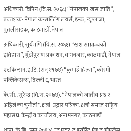
अधिकारी, विपिन (वि.स. २०६८) “नेपालका खस जाति”,
प्रकाशक- नेपाल कन्सल्टिंग लयर्स, इन्क, न्यूप्लाजा,
पुतलीसडक, काठमाडौँ, नेपाल
अधिकारी, सुर्यमणि (वि.स. २०६१) “खश साम्राज्यको
इतिहास”, भुँडीपुराण प्रकाशन, बागबजार, काठमाडौँ, नेपाल
एटकिन्सन, इ.टि. (सन् १९७४) “कुमाउँ हिल्स”, कोस्मो
पब्लिकेसन्स, दिल्ली ६, भारत
के.सी., सुरेन्द्र (वि.स. २०७४). “नेपालको जातीय प्रश्न र
अहिलेका चुनौती". क्षत्री उद्गार पत्रिका. क्षत्री समाज राष्ट्रिय
महासंघ. केन्द्रीय कार्यालय, अनामनगर, काठमाडौँ
थापा, के.बि. (सन् २०१७) “द पूवर, द इग्नोरेंट एंड द होपलेस