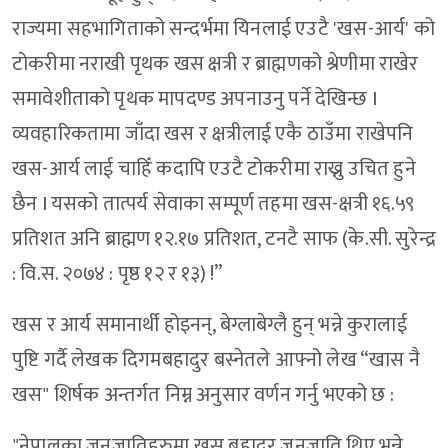
राज्यमा सहभागिताको सन्दर्भमा यिनलाई एउटै 'खस-आर्य' को
टोकरीमा नराखी पृथक खस क्षत्री र ब्राह्मणको श्रेणीमा राखेर
समावेशीताको पृथक मापदण्ड अपनाउनु पर्ने देखिन्छ I
व्यवहारिकतामा जाँदा खस र क्षत्रीलाई एकै ठाउँमा राखेपनि
खस-आर्य लाई चाहिँ कदापि एउटै टोकरीमा राख्नु उचित हुने
छैन I यसको तात्पर्य सेवाका सम्पूर्ण तहमा खस-क्षत्री १६.५९
प्रतिशत अनि ब्राह्मण १२.१७ प्रतिशत, टनटै साफ (के.सी. सुरेन्द्र
: वि.स. २०७४ : पृष्ठ १२ र १३) !”
खस र आर्य समानार्थी होइनन्, बेग्लाबेग्लै हुन् भन्ने कुरालाई
पुष्टि गर्दै लेखक दिगमबहादुर बस्नेतले आफ्नो लेख “खास नै
खस" शिर्षक अन्तर्गत निम्न अनुसार वर्णन गर्नु भएको छ :
"नेपालका जनजातिहरुमा खस बहादुर जनजाति थिए भन्ने