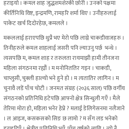
हराइयो । कमल शाह जुद्धशमशेरकी छोरी । उनको पक्षमा
कीर्तिनिधि विष्ट, इन्द्रमणि, रामहरि शर्मा थिए । उनीहरुलाई
पाकेट खर्च दिदोरहेछ, कमलले ।
मकललाई हराएपछि थुप्रै भए मेरो पछि लाग्ने चाकडीवाजहरु ।
तिनीहरुले कमल शाहलाई जसरी पनि ल्याउनु पर्छ भन्थे ।
त्यसपछि म, कमल शाह र तरुलता रायमाझी हामी तीनजना
महिला संगठनमा रह्यौं । म मनोनिततिर गइन । चाकडी,
चाप्लुसी, चुक्ली हाल्यो भने हुने हो । म त्यतातिर लागिन । म
चुनावै लडें पाँच चोटी । जनमत संग्रह (२०३६ साल) पछि वर्गीय
संगठनको प्रतिनिधि हटेपछि आफ्नो क्षेत्र सिन्धुली गएँ । मैले
तेरिमा मोरा हो, महिला भनेर हेप्ने ? मलाई डेलिगेसनमा नलैजाने
। ल आइज, कसकसको सिङ छ लामो ? म सँग लड भनेको
हराइदिएँ । क्षेत्रीय प्रतिनिधि भएँ, पाँच वर्षको लागि । त्यो नै