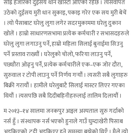
सोह्र हजारको दुईसय थान खास्टो आएको रहेछ । त्यसवापत
उठेको दुईसय मुरी धान सुकाइ, पकाइ गरेर एक सय मुरी बेचें
। त्यो पैसाबाट घरेलु लुगा लगेर सदरमुकाममा घरेलु दुकान
खोलें । हाम्रो साधारणसभामा प्रत्येक कर्मचारी र सभासदहरुले
घरेलु लुगा लगाउनु पर्ने, हाम्रो महिला सिलाई बुनाईमा सिउनु
पर्ने प्रस्ताव राख्यौं । घरेलुको चोलो, फरिया लाउनु पर्ने,
पछ्यौरा ओढ्नु पर्ने, प्रत्येक कर्मचारीले एक–एक जोर दौरा,
सुरुवाल र टोपी लाउनु पर्ने निर्णय गर्‍यौं । त्यसरी सबै लुगाहरु
बिक्री गरायौं । हामीले घरेलुबाटै सिलाई मास्टर लिएर गएका
थियौं । त्यसपछि सबै दिदीबहिनीहरुलाई तालिम दिलायौं ।
म २०१३–१४ सालमा जनकपुर अञ्चल अस्पताल सुरु गर्दाको
नर्स हुँ । संस्थापक नर्स भएको हुनाले गाउँ घुम्दाखेरी पिसाब
अड्किएको, टट्टी अड्किएर हुने समस्या बुझेको थिएँ । मैले त्यो