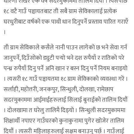
धारणा राखेर एक वर्ष सदरमुकाममा तालिम दियौं । त्यसपछि
१८ वटै गाउँ पञ्चायतबाट ती सबै ग्राम सेविकालाई प्रत्येक
घरधुरीबाट वर्षको एक पाथी धान दिनुपर्ने प्रस्ताव पारित गराएँ
।
ती ग्राम सेविकाले कसैले नानी पाउन लागेको छ भने सेवा गर्न
जानुपर्ने, दिउँसोको ड्युटी पर्‍यो भने दश रुपैयाँ र रातिको परे
पन्ध्र रुपैयाँ दिनु पर्ने अनि खान र बस्न दिनु पर्ने नियम बनाइयो
। त्यसरी १८ गाउँ पञ्चायतमा १८ ग्राम सेविकाको व्यवस्था गरें ।
सर्लाही, महोत्तरी, जनकपुर, सिन्धुली, दोलखा, रामेछाप
सदरमुकाममा आईमाईहरुलाई सिलाई बुनाईको तालिम दियौं
। दोलखामा त घरेलु तालिमै दिइयो । सिन्धुली सदरमुकाममा
शिक्षार्थी नपाएर गाउँघरको कुनाकुनामा पुगेर खोजेर तालिम
दियौं । त्यसरी महिलाहरुलाई सक्षम बनाउनु पर्छ । गाउँलाई