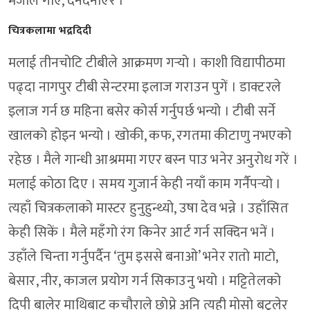
मजाले गाएँ, दनदनाएर ।
चित्रकलामा भद्रदिदी
मलाई तीनचोटि टीबीले आक्रमण गर्‍यो । काशी विद्यापीठमा
पढ्दा नागपुर टीबी सेन्टरमा इलाज गराउन पुगें । डाक्टरले
इलाज गर्न छ महिना बसेर कोर्स गर्नुपर्छ भन्यो । टीबी सर्ने
खालको होइन भन्यो । खोकी, कफ, रगतमा कीटाणु नभएको
रहेछ । मैले गान्धी आश्रममा गएर बस्न पाउ भनेर अनुरोध गरें ।
मलाई कोठा दिए । समय गुजार्न केही नयाँ काम गर्नैपर्‍यो ।
त्यहाँ चित्रकलाको मास्टर हुनुहुन्थ्यो, उषा देव भन्ने । उहाँसित
केही सिकें । मैले महँगो रंग किनेर आर्ट गर्न सक्दिन भनें ।
उहाँले चिन्ता गर्नुपर्दैन ‘तुम इससे बनाओ’ भनेर रातो माटो,
बेसार, नीर, काजल प्रयोग गर्न सिकाउनु भयो । मट्टितेलको
दिपी बालेर माथिबाट कचौराले छोप्ने अनि त्यही मोसो बटुलेर