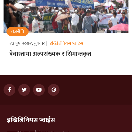
राजनीति
२३ पुष २०७१, बुधवार
इन्डिजिनियस भ्वाईस
बेवास्तामा अल्पसंख्यक र सिमान्तकृत
इन्डिजिनियस भ्वाईस