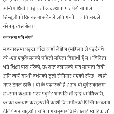
अन्तिम थियो । पञ्चायती व्यवस्थामा म र मेरो आमाले
सिन्धुलीको विकासमा सकेको जति गर्‍यौं । त्यत्ति अरुले
गरेनन्, त्यस बेला ।
बनारसमा पनि संघर्ष
म बनारसमा पढ्दा जाँदा त्यहाँ लेडिज (महिला) ले पढ्दैनथे ।
को–एड एजुकेसनको पहिलो महिला विद्यार्थी हुँ म । ‘विनिता’
भन्ने शिक्षा पास गरेको, छ/सात क्लासको मात्र मान्यता दियो ।
अनि त्यहाँ गान्धी दर्शनको ठूलो सेमिनार भएको रहेछ । त्यहाँ
गएर टेबल ठोकें । यो के पढाएको हँ ? अब यो बुढेसकालमा
छ–सात कक्षामा गएर पढ्ने? भनेपछि ती दादाधर्माधिकारी,
काका कल्याणकरहरुसंगै काशी विद्यापीठको प्रिन्सिपलकोमा
डेलिगेसन आइयो । अनि मागअनुसार विनितालाई म्याट्रिक सो