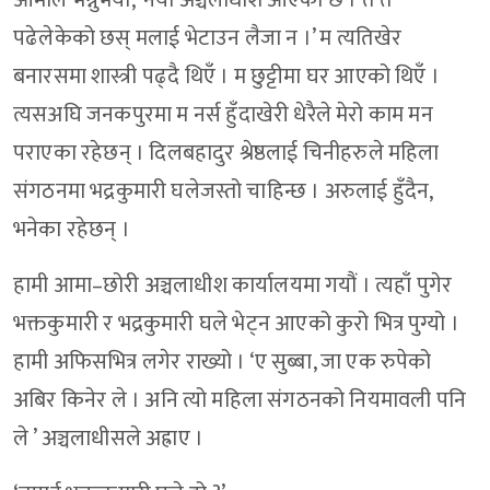
आमाले भन्नुभयो, ‘नयाँ अञ्चलाधीश आएको छ । तँ त
पढेलेकेको छस् मलाई भेटाउन लैजा न ।’ म त्यतिखेर
बनारसमा शास्त्री पढ्दै थिएँ । म छुट्टीमा घर आएको थिएँ ।
त्यसअघि जनकपुरमा म नर्स हुँदाखेरी धेरैले मेरो काम मन
पराएका रहेछन् । दिलबहादुर श्रेष्ठलाई चिनीहरुले महिला
संगठनमा भद्रकुमारी घलेजस्तो चाहिन्छ । अरुलाई हुँदैन,
भनेका रहेछन् ।
हामी आमा–छोरी अञ्चलाधीश कार्यालयमा गयौं । त्यहाँ पुगेर
भक्तकुमारी र भद्रकुमारी घले भेट्न आएको कुरो भित्र पुग्यो ।
हामी अफिसभित्र लगेर राख्यो । ‘ए सुब्बा, जा एक रुपेको
अबिर किनेर ले । अनि त्यो महिला संगठनको नियमावली पनि
ले ’ अञ्चलाधीसले अह्राए ।