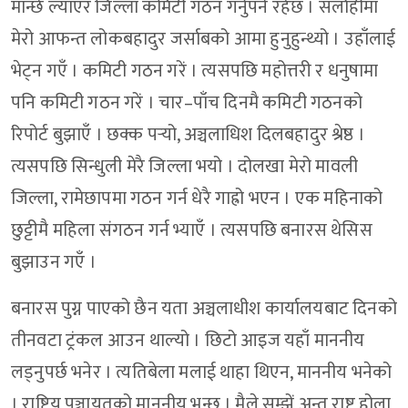
मान्छे ल्याएर जिल्ला कमिटी गठन गर्नुपर्ने रहेछ । सर्लाहीमा
मेरो आफन्त लोकबहादुर जर्साबको आमा हुनुहुन्थ्यो । उहाँलाई
भेट्न गएँ । कमिटी गठन गरें । त्यसपछि महोत्तरी र धनुषामा
पनि कमिटी गठन गरें । चार–पाँच दिनमै कमिटी गठनको
रिपोर्ट बुझाएँ । छक्क पर्‍यो, अञ्चलाधिश दिलबहादुर श्रेष्ठ ।
त्यसपछि सिन्धुली मेरै जिल्ला भयो । दोलखा मेरो मावली
जिल्ला, रामेछापमा गठन गर्न धेरै गाह्रो भएन । एक महिनाको
छुट्टीमै महिला संगठन गर्न भ्याएँ । त्यसपछि बनारस थेसिस
बुझाउन गएँ ।
बनारस पुग्न पाएको छैन यता अञ्चलाधीश कार्यालयबाट दिनको
तीनवटा ट्रंकल आउन थाल्यो । छिटो आइज यहाँ माननीय
लड्नुपर्छ भनेर । त्यतिबेला मलाई थाहा थिएन, माननीय भनेको
। राष्ट्रिय पञ्चायतको माननीय भन्छ । मैले सम्झें अन्त राष्ट्र होला