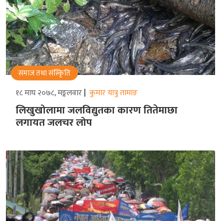
समाज तथा संस्किृति
१८ माघ २०७८, मङ्गलवार
कुमार यात्रु तामाङ
लिखुखोलामा जलविद्युतका कारण तितेमाछा
लगायत जलचर लोप