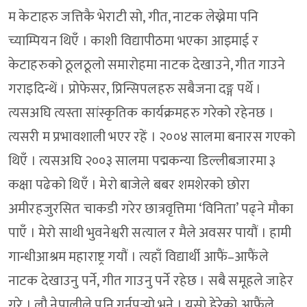
म केटाहरु जत्तिकै भेराटी सो, गीत, नाटक लेख्नेमा पनि
च्याम्पियन थिएँ । काशी विद्यापीठमा भएका आइमाई र
केटाहरुको ठूलठूलो समारोहमा नाटक देखाउने, गीत गाउने
गराइदिन्थें । प्रोफेसर, प्रिन्सिपलहरु सबैजना दङ्ग पर्थे ।
त्यसअघि त्यस्ता सांस्कृतिक कार्यक्रमहरु गरेको रहेनछ ।
त्यसरी म प्रभावशाली भएर रहें । २००४ सालमा बनारस गएको
थिएँ । त्यसअघि २००३ सालमा पद्मकन्या डिल्लीबजारमा ३
कक्षा पढेको थिएँ । मेरो बाजेले बबर शमशेरको छोरा
अमीरहजुरसित चाकडी गरेर छात्रवृत्तिमा ‘विनिता’ पढ्ने मौका
पाएँ । मेरो साथी भुवनेश्वरी सत्याल र मैले अवसर पायौं । हामी
गान्धीआश्रम महाराष्ट्र गयौं । त्यहाँ विद्यार्थी आफैं–आफैंले
नाटक देखाउनु पर्ने, गीत गाउनु पर्ने रहेछ । सबै समूहले जाहेर
गरे । लौ नेपालीले पनि गर्नुपर्‍यो भने । यसो हेरेको आफैंले