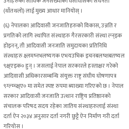
उनीहरुको साविक जनसंख्याको वसोवासको सघनता
(थाँतथलो) लाई मुख्य आधार मानियोस् ।
(६) नेपालका आदिवासी जनजातिहरुको विकास, उन्नति र
प्रगतिको लागि स्थापित संस्थाहरु गैरसरकारी संस्था ल्न्इक
होइनन्, ती आदिवासी जनजाति समुदायका प्रतिनिधि
संस्थाहरु क्ष्लमष्नभलष्यगक एभयउभिक इचनबलष्शबतष्यल
९क्ष्एइक० हुन् । जसलाई नेपाल सरकारले हस्ताक्षर गरेको
आदिवासी अधिकारसम्बन्धि संयुक्त राष्ट्र संघीय घोषणापत्र
९ग्ल्म्च्क्ष्ए० मा समेत स्पष्ट रुपमा ब्याख्या गरिएको छ । नेपाल
सरकार आदिवासी जनजाति उत्थान राष्ट्रिय प्रतिष्ठानको
संचालक परिषद सदय रहेका जातिय संस्थाहरुलाई संस्था
दर्ता ऐन २०३४ अनुसार दर्ता नगरी छुट्टै ऐन निर्माण गरी दर्ता
गरियोस ।