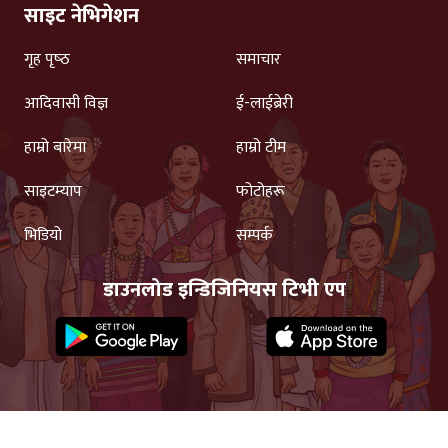
साइट नेभिगेशन
गृह पृष्‍ठ
समाचार
आदिवासी विज्ञ
ई-लाईब्रेरी
हाम्रो बारेमा
हाम्रो टीम
साइटम्याप
फोटोहरू
भिडियो
सम्पर्क
डाउनलोड इन्डिजिनियस टिभी एप