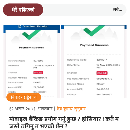
सबै...
धेरै पढिएको
विचार र दृष्ट्रिकोण
१२ असार २०७९, आइतवार
देव कुमार सुनुवार
मोबाइल बैंकिङ प्रयोग गर्नु हुन्छ ? होसियार ! कतै म
जस्तै ठगिनु त भएको छैन ?