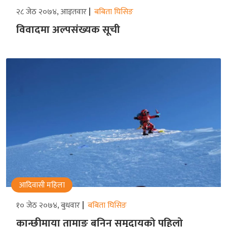
२८ जेठ २०७४, आइतवार
बबिता घिसिङ
विवादमा अल्पसंख्यक सूची
आदिवासी महिला
१० जेठ २०७४, बुधवार
बबिता घिसिङ
कान्छीमाया तामाङ बनिन समुदायको पहिलो