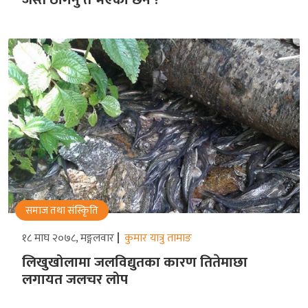
समाज तथा संस्किृति
१८ माघ २०७८, मङ्गलवार
कुमार यात्रु तामाङ
लिखुखोलामा जलविद्युतका कारण तितेमाछा
लगायत जलचर लोप