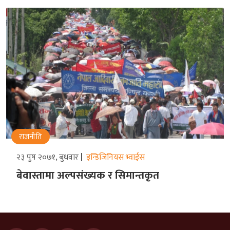
राजनीति
२३ पुष २०७१, बुधवार
इन्डिजिनियस भ्वाईस
बेवास्तामा अल्पसंख्यक र सिमान्तकृत