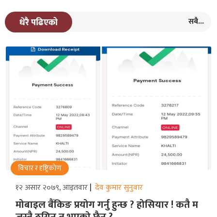
सबै...
धेरै पढिएको
विचार र दृष्ट्रिकोण
१२ असार २०७९, आइतवार
देव कुमार सुनुवार
मोबाइल बैंकिङ प्रयोग गर्नु हुन्छ ? होसियार ! कतै म
जस्तै ठगिनु त भएको छैन ?