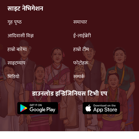
साइट नेभिगेशन
गृह पृष्‍ठ
समाचार
आदिवासी विज्ञ
ई-लाईब्रेरी
हाम्रो बारेमा
हाम्रो टीम
साइटम्याप
फोटोहरू
भिडियो
सम्पर्क
डाउनलोड इन्डिजिनियस टिभी एप