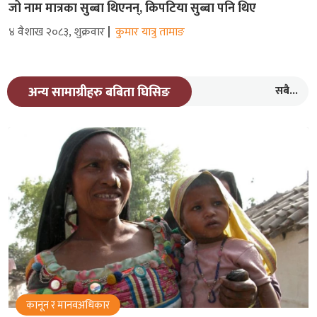
जो नाम मात्रका सुब्बा थिएनन्, किपटिया सुब्बा पनि थिए
४ वैशाख २०८३, शुक्रवार
कुमार यात्रु तामाङ
सबै...
अन्य सामाग्रीहरु बबिता घिसिङ
कानून र मानवअधिकार