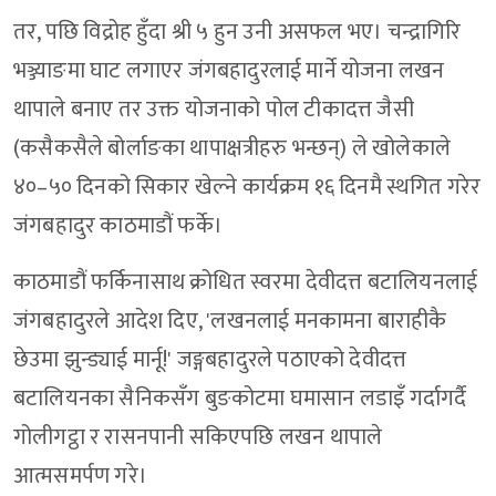
तर, पछि विद्रोह हुँदा श्री ५ हुन उनी असफल भए। चन्द्रागिरि
भञ्ज्याङमा घाट लगाएर जंगबहादुरलाई मार्ने योजना लखन
थापाले बनाए तर उक्त योजनाको पोल टीकादत्त जैसी
(कसैकसैले बोर्लाङका थापाक्षत्रीहरु भन्छन्) ले खोलेकाले
४०–५० दिनको सिकार खेल्ने कार्यक्रम १६ दिनमै स्थगित गरेर
जंगबहादुर काठमाडौं फर्के।
काठमाडौं फर्किनासाथ क्रोधित स्वरमा देवीदत्त बटालियनलाई
जंगबहादुरले आदेश दिए, 'लखनलाई मनकामना बाराहीकै
छेउमा झुन्ड्याई मार्नू!' जङ्गबहादुरले पठाएको देवीदत्त
बटालियनका सैनिकसँग बुङकोटमा घमासान लडाइँ गर्दागर्दै
गोलीगट्ठा र रासनपानी सकिएपछि लखन थापाले
आत्मसमर्पण गरे।