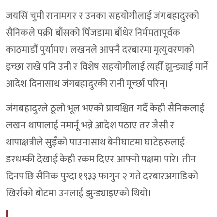
जयसिं चुमी रानामगर र उनका सहयोगीलाई जंगबहादुरको
सैनिकले पक्री बाँसको पिँजडामा बाँधेर निर्ममतापूर्वक
काठमाडौं पुर्यामए। लखनले आफ्नै दरबारमा मृत्युवरणको
इच्छा राखे पनि उनी र विशेष सहयोगीलाई त्यहीँ झुन्ड्याई मार्ने
आदेश दिनासाथ जंगबहादुरकी रानी मूर्च्छा परिन्।
जंगबहादुरले ठूलो भूल भएको प्रायश्चित गर्दै केही सैनिकलाई
लखन थापालाई नमार्नू भन्ने आदेश पठाए तर जैसी र
थापाक्षत्रीले सुइँको पाउनासाथ बेनीघाटमा घाटेहरुलाई
डरधम्की देखाई केही रकम दिएर आफ्नो पक्षमा पारे। तीन
दिनपछि सैनिक पुग्दा १९३३ फागुन २ गते दरबारअगाडिको
खिर्राको बोटमा उनलाई झुन्ड्याइएको थियो।