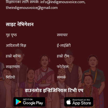
विज्ञापनका लागि सम्पर्क:
info@indigenousvoice.com
,
theindigenousvoice@gmail.com
साइट नेभिगेशन
गृह पृष्‍ठ
समाचार
आदिवासी विज्ञ
ई-लाईब्रेरी
हाम्रो बारेमा
हाम्रो टीम
साइटम्याप
फोटोहरू
भिडियो
सम्पर्क
डाउनलोड इन्डिजिनियस टिभी एप