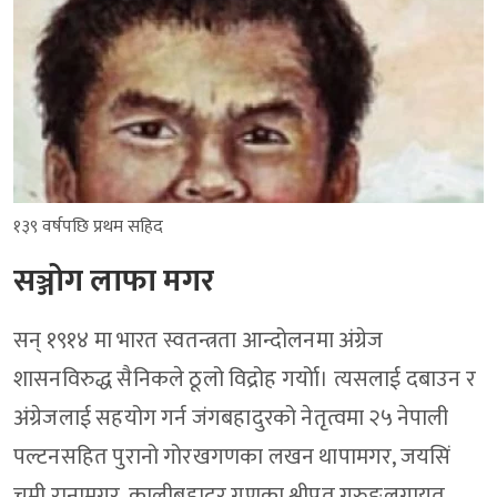
१३९ वर्षपछि प्रथम सहिद
सञ्जोग लाफा मगर
सन् १९१४ मा भारत स्वतन्त्रता आन्दोलनमा अंग्रेज
शासनविरुद्ध सैनिकले ठूलो विद्रोह गर्योा। त्यसलाई दबाउन र
अंग्रेजलाई सहयोग गर्न जंगबहादुरको नेतृत्वमा २५ नेपाली
पल्टनसहित पुरानो गोरखगणका लखन थापामगर, जयसिं
चुमी रानामगर, कालीबहादुर गणका श्रीपत गुरुङलगायत