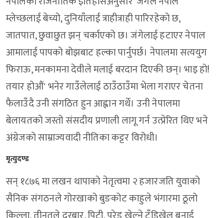
नेपालको राजनीतिक इतिहासअनुसार 'जंगेले नेपाल
म्लेच्छलाई बेच्यो, दुनियाँलाई त्राहीत्राही पारिरहेको छ,
जातपात, छुवाछुत झन् चर्काएको छ। जंगेलाई हटाएर नेपाल
आमालाई पापको बोझबाट हल्का पार्नुपर्छ। नेपालमा सत्ययुग
फिराऊ, मनकामना देवीले मलाई बरदान दिएकी छन्। भाइ हो!
तयार होऔं' भनेर गाउँलेलाई ठाउँठाउँमा भेला गराएर चेतना
फैलाउँदै उनी संगठित हुन आह्वान गर्थे। उनी नेपालमा
बेलायतको जस्तो संसदीय प्रणाली लागू गर्न उत्प्रेरित थिए भने
अंग्रेजको साम्राज्यवादी नीतिका कट्टर विरोधी।
मृत्युदण्ड
सन् १८७६ मा लखन थापाको नेतृत्वमा २ हजारजति युवाको
सैनिक संगठनले गोरखाको बुङकोट काहुले भंगारमा ठूलो
किल्ला, तीनतले दरबार, पिटी, परेड खेल्ने टुँडिखेल बनाई