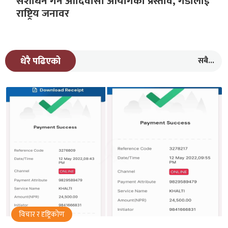
संशोधन गर्न आदिवासी आयोगको प्रस्ताव, गैडालाई
राष्ट्रिय जनावर
सबै...
धेरै पढिएको
विचार र दृष्ट्रिकोण