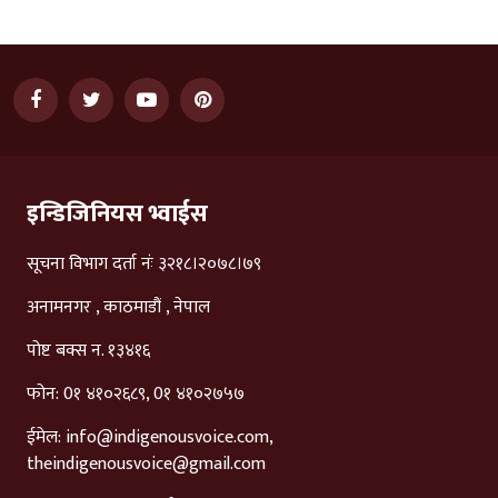
इन्डिजिनियस भ्वाईस
सूचना विभाग दर्ता नंः ३२१८।२०७८।७९
अनामनगर , काठमाडौं , नेपाल
पोष्ट बक्स न. १३४१६
फोन: 0१ ४१०२६८९, 0१ ४१०२७५७
ईमेल:
info@indigenousvoice.com
,
theindigenousvoice@gmail.com