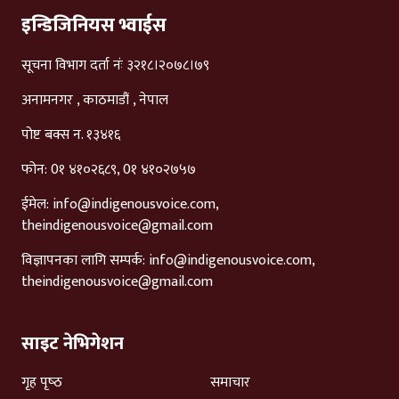
इन्डिजिनियस भ्वाईस
सूचना विभाग दर्ता नंः ३२१८।२०७८।७९
अनामनगर , काठमाडौं , नेपाल
पोष्ट बक्स न. १३४१६
फोन: 0१ ४१०२६८९, 0१ ४१०२७५७
ईमेल:
info@indigenousvoice.com
,
theindigenousvoice@gmail.com
विज्ञापनका लागि सम्पर्क:
info@indigenousvoice.com
,
theindigenousvoice@gmail.com
साइट नेभिगेशन
गृह पृष्‍ठ
समाचार