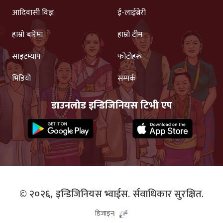
आदिवासी विज्ञ
ई-लाईब्रेरी
हाम्रो बारेमा
हाम्रो टीम
साइटम्याप
फोटोहरू
भिडियो
सम्पर्क
डाउनलोड इन्डिजिनियस टिभी एप
© २०२६,
इन्डिजिनियस भ्वाईस.
र्सवाधिकार सुरक्षित.
डिजाइन: