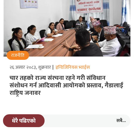
राजनीति
२६ असार २०८३, शुक्रवार
इन्डिजिनियस भ्वाईस
चार तहको राज्य संरचना रहने गरीे संविधान
संशोधन गर्न आदिवासी आयोगको प्रस्ताव, गैडालाई
राष्ट्रिय जनावर
सबै...
धेरै पढिएको