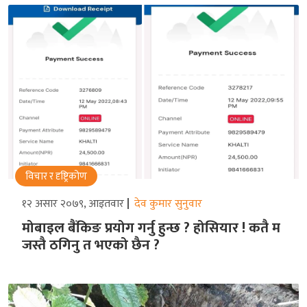
विचार र दृष्ट्रिकोण
१२ असार २०७९, आइतवार
देव कुमार सुनुवार
मोबाइल बैंकिङ प्रयोग गर्नु हुन्छ ? होसियार ! कतै म
जस्तै ठगिनु त भएको छैन ?