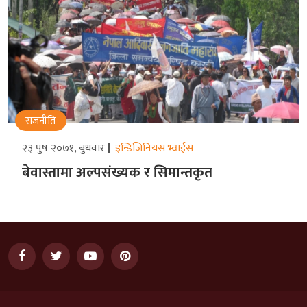
राजनीति
२३ पुष २०७१, बुधवार
इन्डिजिनियस भ्वाईस
बेवास्तामा अल्पसंख्यक र सिमान्तकृत