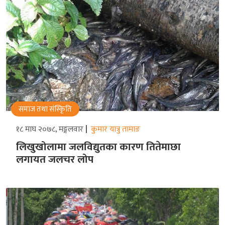
समाज तथा संस्किृति
१८ माघ २०७८, मङ्गलवार
कुमार यात्रु तामाङ
लिखुखोलामा जलविद्युतका कारण तितेमाछा
लगायत जलचर लोप