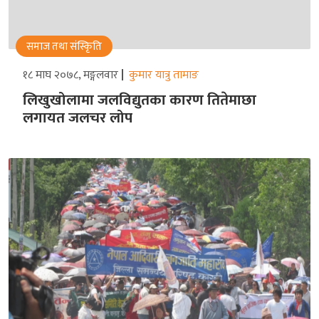
समाज तथा संस्किृति
१८ माघ २०७८, मङ्गलवार
कुमार यात्रु तामाङ
लिखुखोलामा जलविद्युतका कारण तितेमाछा
लगायत जलचर लोप