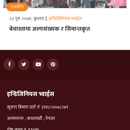
राजनीति
२३ पुष २०७१, बुधवार
इन्डिजिनियस भ्वाईस
बेवास्तामा अल्पसंख्यक र सिमान्तकृत
इन्डिजिनियस भ्वाईस
सूचना विभाग दर्ता नंः ३२१८।२०७८।७९
अनामनगर , काठमाडौं , नेपाल
पोष्ट बक्स न. १३४१६