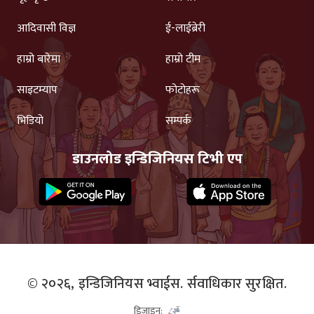
आदिवासी विज्ञ
ई-लाईब्रेरी
हाम्रो बारेमा
हाम्रो टीम
साइटम्याप
फोटोहरू
भिडियो
सम्पर्क
डाउनलोड इन्डिजिनियस टिभी एप
© २०२६,
इन्डिजिनियस भ्वाईस.
र्सवाधिकार सुरक्षित.
डिजाइन: