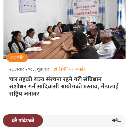
राजनीति
२६ असार २०८३, शुक्रवार
इन्डिजिनियस भ्वाईस
चार तहको राज्य संरचना रहने गरीे संविधान
संशोधन गर्न आदिवासी आयोगको प्रस्ताव, गैडालाई
राष्ट्रिय जनावर
सबै...
धेरै पढिएको