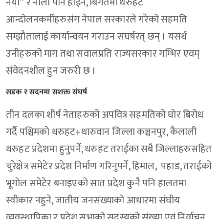
नया“ र नौलो पनि होईन, बिगतमा थरुहट
आन्दोलनकर्मीहरुसंग नेपाल सरकारले गरेको सहमति
सम्झौतालाई कार्यान्वयन गराउन संघर्षरत् छन् । यसर्थ
उनीहरुको माग तथा सवालप्रति राज्यसरकार गम्भिर एवम्
संवेदनशील हुन जरुरी छ ।
सडक र सदनमा सशक्त संघर्ष
तीन दलका शीर्ष नेताहरुको अपवित्र सहमतिको घोर बिरोध
गर्दै पश्चिमको थरुहट÷थारुवान जिल्ला कञ्चनपुर, कैलाली
थरुहट प्रदेशमा हुनुपर्ने, थरुहट तराईका सबै जिल्लाहरुसहित
चुरेक्षेत्र समेटेर प्रदेश निर्माण गरिनुपर्ने, हिमाल, पहाड, तराईको
भूगोल समेटेर बनाइएको सात प्रदेश कुनै पनि हालतमा
स्वीकार नहुने, जातीय जनसंख्याको आधारमा संघीय
व्यवस्थापिका र प्रदेश सभाको सदस्यको संख्या एवं निर्वाचन