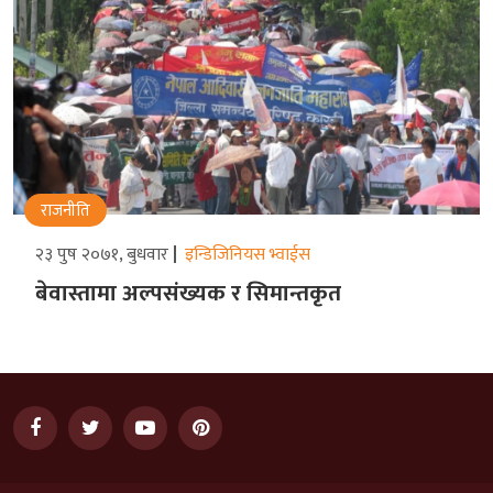
राजनीति
२३ पुष २०७१, बुधवार
इन्डिजिनियस भ्वाईस
बेवास्तामा अल्पसंख्यक र सिमान्तकृत