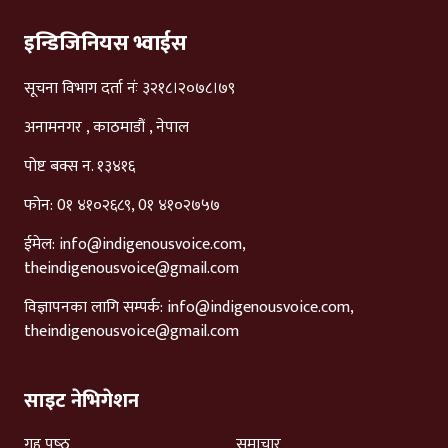
इन्डिजिनियस भ्वाईस
सूचना विभाग दर्ता नंः ३२१८।२०७८।७९
अनामनगर , काठमाडौं , नेपाल
पोष्ट बक्स न. १३४१६
फोन: 0१ ४१०२६८९, 0१ ४१०२७५७
ईमेल:
info@indigenousvoice.com
,
theindigenousvoice@gmail.com
विज्ञापनका लागि सम्पर्क:
info@indigenousvoice.com
,
theindigenousvoice@gmail.com
साइट नेभिगेशन
गृह पृष्‍ठ
समाचार