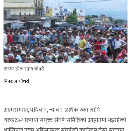
तस्विर स्रोतः उन्नति चौधरी
मिनराज चौधरी
आत्मसम्मान, पहिचान, न्याय र अधिकारका लागि
थरुहट÷थारुवान संयुक्त संघर्ष समितिको आह्वानमा भइरहेको
शान्तिपूर्ण एवम् अहिंसात्मक संघर्षको कार्यक्रम तेस्रो सातामा