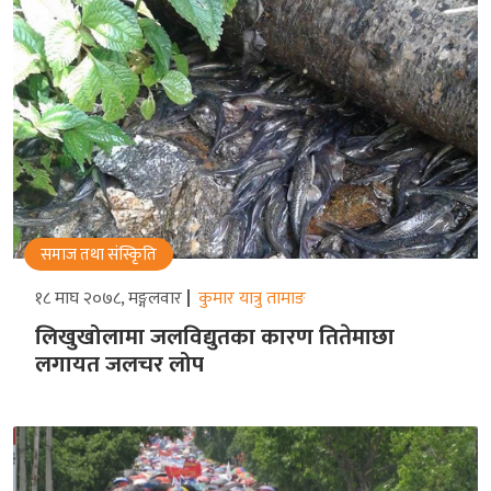
समाज तथा संस्किृति
१८ माघ २०७८, मङ्गलवार
कुमार यात्रु तामाङ
लिखुखोलामा जलविद्युतका कारण तितेमाछा
लगायत जलचर लोप