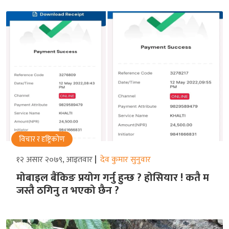
विचार र दृष्ट्रिकोण
१२ असार २०७९, आइतवार
देव कुमार सुनुवार
मोबाइल बैंकिङ प्रयोग गर्नु हुन्छ ? होसियार ! कतै म
जस्तै ठगिनु त भएको छैन ?