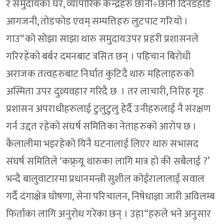
र समुदायका घर, व्यापारिक केन्द्रहरु छानी÷छानी दिनडहाडै
आगजनी, तोडफोड एवम् सम्पत्तिहरु लुटपाट गरियो ।
गाउ“को सोझा साझा थारु समुदायउपर प्रहरी प्रशासनले
गरिरहेको बर्बर दमनबाट त्रसित छन् । पहिचान बिरोधी
अराजक तत्वहरुबाट निर्घात कुटिदै थारु महिलाहरुको
अस्मिता उपर दुव्र्यवहार गरिदै छ । तर लाचारी, निरिह गृह
प्रशासन अपराधीहरुलाई टुलुटुलु हेर्दै उनीहरुलाई नै संरक्षण
गर्न उद्दत रहेको संघर्ष समितिका नेताहरुको आरोप छ ।
कैलालीमा भइरहेको यिनै घटनालाई लिएर थारु सभासद
संघर्ष समितिले ‘कफ्र्यू थारुका लागि मात्र हो की सबैलाई ?’
भन्दै बालुवाटारमा प्रधानमन्त्री सुशील कोईरालालाई सवाल
गर्दै दंगाक्षेत्र घोषणा, सेना परिचालन, निषेधाज्ञा जारी अविलम्ब
फिर्ताका लागि अनुरोध गरेका छन् । उहा“हरुले भने अनुसार