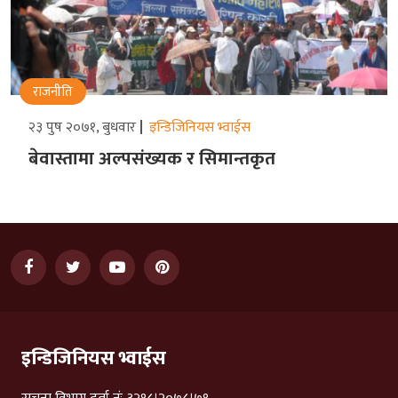
राजनीति
२३ पुष २०७१, बुधवार
इन्डिजिनियस भ्वाईस
बेवास्तामा अल्पसंख्यक र सिमान्तकृत
इन्डिजिनियस भ्वाईस