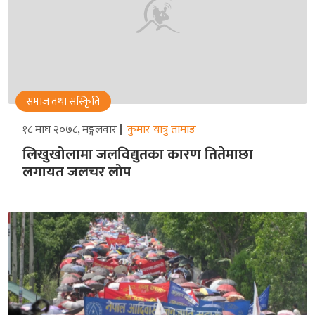
समाज तथा संस्किृति
१८ माघ २०७८, मङ्गलवार
कुमार यात्रु तामाङ
लिखुखोलामा जलविद्युतका कारण तितेमाछा
लगायत जलचर लोप