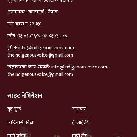
सूचना विभाग दर्ता नंः ३२१८।२०७८।७९
अनामनगर , काठमाडौं , नेपाल
पोष्ट बक्स न. १३४१६
फोन: 0१ ४१०२६८९, 0१ ४१०२७५७
ईमेल:
info@indigenousvoice.com
,
theindigenousvoice@gmail.com
विज्ञापनका लागि सम्पर्क:
info@indigenousvoice.com
,
theindigenousvoice@gmail.com
साइट नेभिगेशन
गृह पृष्‍ठ
समाचार
आदिवासी विज्ञ
ई-लाईब्रेरी
हाम्रो बारेमा
हाम्रो टीम