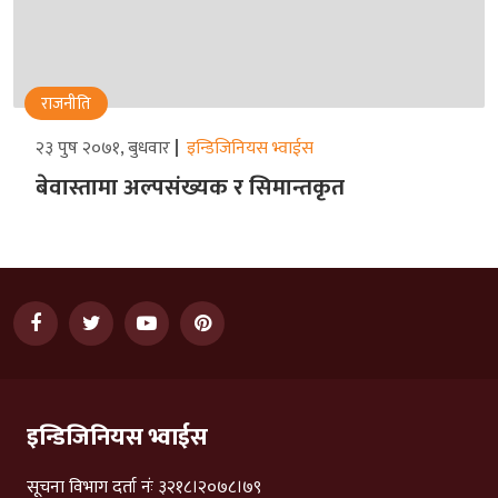
राजनीति
२३ पुष २०७१, बुधवार
इन्डिजिनियस भ्वाईस
बेवास्तामा अल्पसंख्यक र सिमान्तकृत
इन्डिजिनियस भ्वाईस
सूचना विभाग दर्ता नंः ३२१८।२०७८।७९