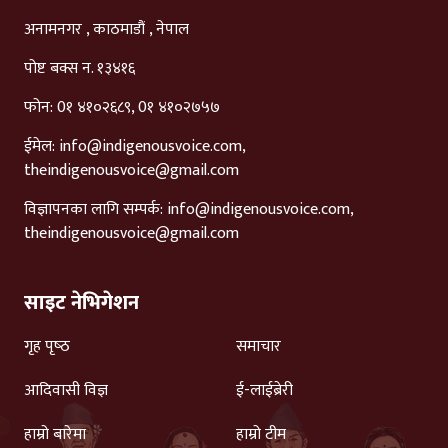
अनामनगर , काठमाडौं , नेपाल
पोष्ट बक्स न. १३४१६
फोन: 0१ ४१०२६८९, 0१ ४१०२७५७
ईमेल:
info@indigenousvoice.com
,
theindigenousvoice@gmail.com
विज्ञापनका लागि सम्पर्क:
info@indigenousvoice.com
,
theindigenousvoice@gmail.com
साइट नेभिगेशन
गृह पृष्‍ठ
समाचार
आदिवासी विज्ञ
ई-लाईब्रेरी
हाम्रो बारेमा
हाम्रो टीम