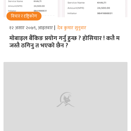
विचार र दृष्ट्रिकोण
१२ असार २०७९, आइतवार
देव कुमार सुनुवार
मोबाइल बैंकिङ प्रयोग गर्नु हुन्छ ? होसियार ! कतै म
जस्तै ठगिनु त भएको छैन ?