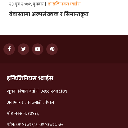
२३ पुष २०७१, बुधवार
इन्डिजिनियस भ्वाईस
बेवास्तामा अल्पसंख्यक र सिमान्तकृत
इन्डिजिनियस भ्वाईस
सूचना विभाग दर्ता नंः ३२१८।२०७८।७९
अनामनगर , काठमाडौं , नेपाल
पोष्ट बक्स न. १३४१६
फोन: 0१ ४१०२६८९, 0१ ४१०२७५७