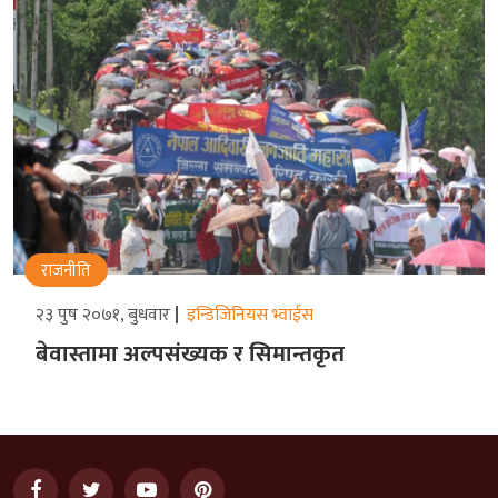
राजनीति
२३ पुष २०७१, बुधवार
इन्डिजिनियस भ्वाईस
बेवास्तामा अल्पसंख्यक र सिमान्तकृत