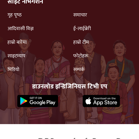
साइट नेभिगेशन
गृह पृष्‍ठ
समाचार
आदिवासी विज्ञ
ई-लाईब्रेरी
हाम्रो बारेमा
हाम्रो टीम
साइटम्याप
फोटोहरू
भिडियो
सम्पर्क
डाउनलोड इन्डिजिनियस टिभी एप