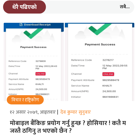
सबै...
धेरै पढिएको
विचार र दृष्ट्रिकोण
१२ असार २०७९, आइतवार
देव कुमार सुनुवार
मोबाइल बैंकिङ प्रयोग गर्नु हुन्छ ? होसियार ! कतै म
जस्तै ठगिनु त भएको छैन ?