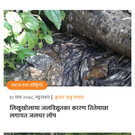
समाज तथा संस्किृति
१८ माघ २०७८, मङ्गलवार
कुमार यात्रु तामाङ
लिखुखोलामा जलविद्युतका कारण तितेमाछा
लगायत जलचर लोप