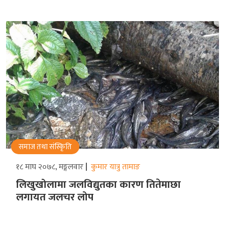
समाज तथा संस्किृति
१८ माघ २०७८, मङ्गलवार
कुमार यात्रु तामाङ
लिखुखोलामा जलविद्युतका कारण तितेमाछा
लगायत जलचर लोप