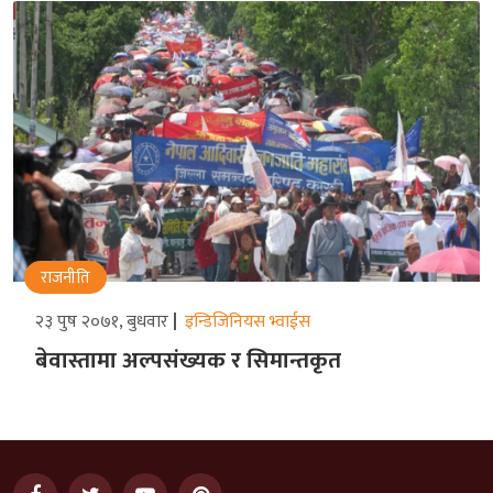
राजनीति
२३ पुष २०७१, बुधवार
इन्डिजिनियस भ्वाईस
बेवास्तामा अल्पसंख्यक र सिमान्तकृत