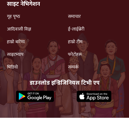
साइट नेभिगेशन
गृह पृष्‍ठ
समाचार
आदिवासी विज्ञ
ई-लाईब्रेरी
हाम्रो बारेमा
हाम्रो टीम
साइटम्याप
फोटोहरू
भिडियो
सम्पर्क
डाउनलोड इन्डिजिनियस टिभी एप