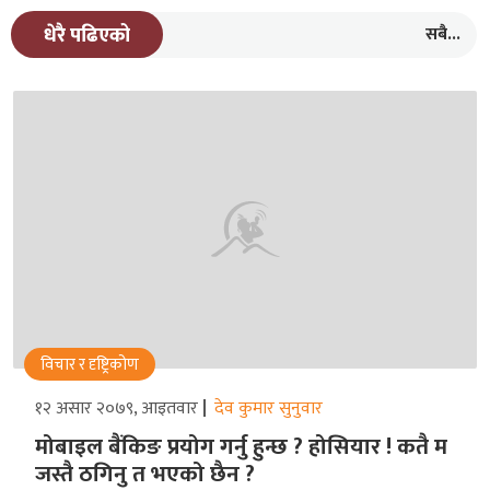
सबै...
धेरै पढिएको
विचार र दृष्ट्रिकोण
१२ असार २०७९, आइतवार
देव कुमार सुनुवार
मोबाइल बैंकिङ प्रयोग गर्नु हुन्छ ? होसियार ! कतै म
जस्तै ठगिनु त भएको छैन ?