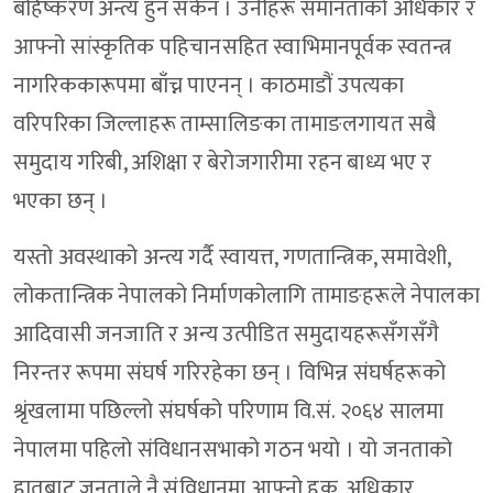
बहिष्करण अन्त्य हुन सकेन । उनीहरू समानताको अधिकार र
आफ्नो सांस्कृतिक पहिचानसहित स्वाभिमानपूर्वक स्वतन्त्र
नागरिककारूपमा बाँच्न पाएनन् । काठमाडौं उपत्यका
वरिपरिका जिल्लाहरू ताम्सालिङका तामाङलगायत सबै
समुदाय गरिबी, अशिक्षा र बेरोजगारीमा रहन बाध्य भए र
भएका छन् ।
यस्तो अवस्थाको अन्त्य गर्दै स्वायत्त, गणतान्त्रिक, समावेशी,
लोकतान्त्रिक नेपालको निर्माणकोलागि तामाङहरूले नेपालका
आदिवासी जनजाति र अन्य उत्पीडित समुदायहरूसँगसँगै
निरन्तर रूपमा संघर्ष गरिरहेका छन् । विभिन्न संघर्षहरूको
श्रृंखलामा पछिल्लो संघर्षको परिणाम वि.सं. २०६४ सालमा
नेपालमा पहिलो संविधानसभाको गठन भयो । यो जनताको
हातबाट जनताले नै संविधानमा आफ्नो हक, अधिकार