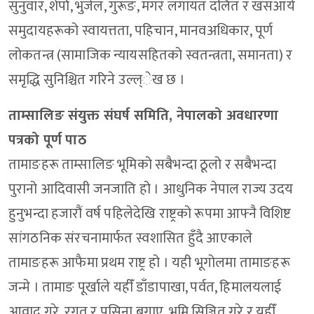
सुनुवार, शेर्पा, भुजेल, गुरूङ, मगर लगायत दलित र खसआर्य
समुदायहरूको स्वायत्तता, पहिचान, मानवअधिकार, पूर्ण
लोकतन्त्र (सामाजिक न्यायसहितको स्वतन्त्रता, समानता) र
समृद्धि सुनिश्चित गरिने उल्ल्ेख छ ।
ताम्सालिङ संयुक्त संघर्ष समिति, नेपालको अवधारणा
पत्रको पूर्ण पाठ
तामाङहरू ताम्सालिङ भूमिको सबैभन्दा ठूलो र सबैभन्दा
पुरानो आदिवासी जनजाति हो । आधुनिक नेपाल राज्य उदय
हुनुभन्दा हजारौं वर्ष पहिलेदेखि राष्ट्रको रूपमा आफ्नै विशिष्ट
सांगठनिक संरचनामार्फत स्वशासित हुँदै आएकाले
तामाङहरू आफैमा प्रथम राष्ट्र हो । यही भूगोलमा तामाङहरू
जन्मे । तामाङ पूर्खाले यहीँ डाँडापाखा, पर्वत, हिमालयलाई
आवाद गरे, रगत र पसिना बगाए, भूमि सिञ्चित गरे र यहीँ