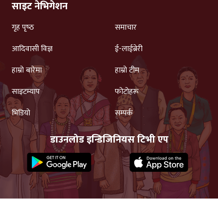
साइट नेभिगेशन
गृह पृष्‍ठ
समाचार
आदिवासी विज्ञ
ई-लाईब्रेरी
हाम्रो बारेमा
हाम्रो टीम
साइटम्याप
फोटोहरू
भिडियो
सम्पर्क
डाउनलोड इन्डिजिनियस टिभी एप