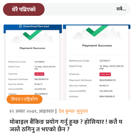
सबै...
धेरै पढिएको
विचार र दृष्ट्रिकोण
१२ असार २०७९, आइतवार
देव कुमार सुनुवार
मोबाइल बैंकिङ प्रयोग गर्नु हुन्छ ? होसियार ! कतै म
जस्तै ठगिनु त भएको छैन ?