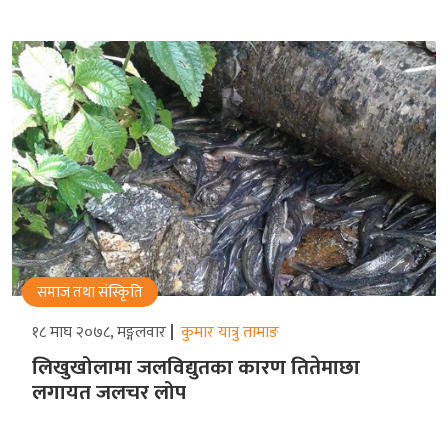
समाज तथा संस्किृति
१८ माघ २०७८, मङ्गलवार
कुमार यात्रु तामाङ
लिखुखोलामा जलविद्युतका कारण तितेमाछा
लगायत जलचर लोप