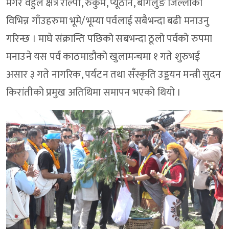
मगर वहुल क्षेत्र रोल्पा, रुकुम, प्यूठान, बागलुङ जिल्लाको
विभिन्न गाँउहरुमा भूमे/भूम्या पर्वलाई सबैभन्दा बढी मनाउनु
गरिन्छ । माघे संक्रान्ति पछिको सबभन्दा ठूलो पर्वको रुपमा
मनाउने यस पर्व काठमाडौको खुलामन्चमा १ गते शुरुभई
असार ३ गते नागरिक, पर्यटन तथा सँस्कृति उड्डयन मन्त्री सुदन
किरांतीको प्रमुख अतिथिमा समापन भएको थियो ।