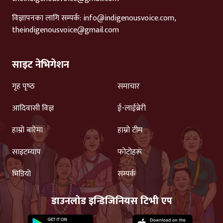
विज्ञापनका लागि सम्पर्क:
info@indigenousvoice.com
,
theindigenousvoice@gmail.com
साइट नेभिगेशन
गृह पृष्‍ठ
समाचार
आदिवासी विज्ञ
ई-लाईब्रेरी
हाम्रो बारेमा
हाम्रो टीम
साइटम्याप
फोटोहरू
भिडियो
सम्पर्क
डाउनलोड इन्डिजिनियस टिभी एप