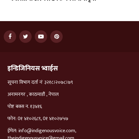
इन्डिजिनियस भ्वाईस
सूचना विभाग दर्ता नंः ३२१८।२०७८।७९
अनामनगर , काठमाडौं , नेपाल
पोष्ट बक्स न. १३४१६
फोन: 0१ ४१०२६८९, 0१ ४१०२७५७
ईमेल:
info@indigenousvoice.com
,
theindigenousvoice@gmail.com