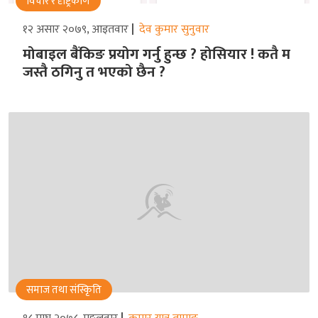
विचार र दृष्ट्रिकोण
१२ असार २०७९, आइतवार
देव कुमार सुनुवार
मोबाइल बैंकिङ प्रयोग गर्नु हुन्छ ? होसियार ! कतै म
जस्तै ठगिनु त भएको छैन ?
समाज तथा संस्किृति