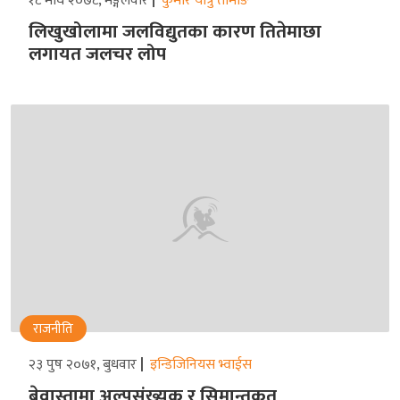
१८ माघ २०७८, मङ्गलवार
कुमार यात्रु तामाङ
लिखुखोलामा जलविद्युतका कारण तितेमाछा
लगायत जलचर लोप
राजनीति
२३ पुष २०७१, बुधवार
इन्डिजिनियस भ्वाईस
बेवास्तामा अल्पसंख्यक र सिमान्तकृत