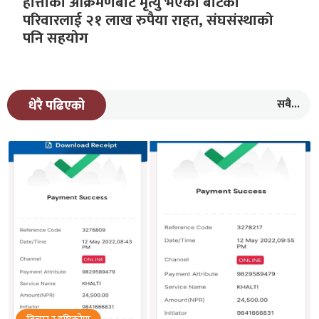
हात्तीको आक्रमणबाट मृत्यु भएका बोटेका
परिवारलाई २१ लाख रुपैया राहत, संघसंस्थाको
पनि सहयोग
सबै...
धेरै पढिएको