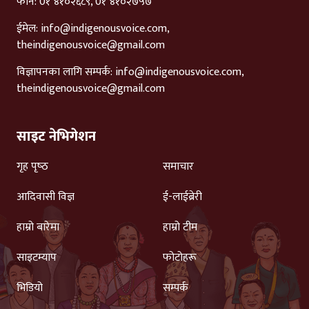
फोन: 0१ ४१०२६८९, 0१ ४१०२७५७
ईमेल:
info@indigenousvoice.com
,
theindigenousvoice@gmail.com
विज्ञापनका लागि सम्पर्क:
info@indigenousvoice.com
,
theindigenousvoice@gmail.com
साइट नेभिगेशन
गृह पृष्‍ठ
समाचार
आदिवासी विज्ञ
ई-लाईब्रेरी
हाम्रो बारेमा
हाम्रो टीम
साइटम्याप
फोटोहरू
भिडियो
सम्पर्क