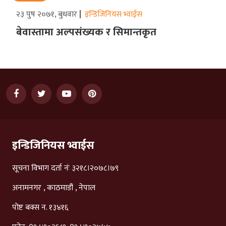
२३ पुष २०७१, बुधवार
इन्डिजिनियस भ्वाईस
बेवास्तामा अल्पसंख्यक र सिमान्तकृत
इन्डिजिनियस भ्वाईस
सूचना विभाग दर्ता नंः ३२१८।२०७८।७९
अनामनगर , काठमाडौं , नेपाल
पोष्ट बक्स न. १३४१६