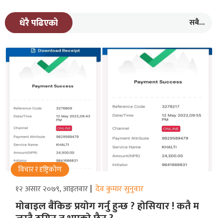
सबै...
धेरै पढिएको
विचार र दृष्ट्रिकोण
१२ असार २०७९, आइतवार
देव कुमार सुनुवार
मोबाइल बैंकिङ प्रयोग गर्नु हुन्छ ? होसियार ! कतै म