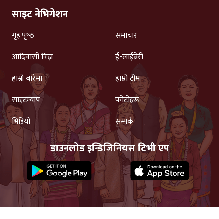
साइट नेभिगेशन
गृह पृष्‍ठ
समाचार
आदिवासी विज्ञ
ई-लाईब्रेरी
हाम्रो बारेमा
हाम्रो टीम
साइटम्याप
फोटोहरू
भिडियो
सम्पर्क
डाउनलोड इन्डिजिनियस टिभी एप