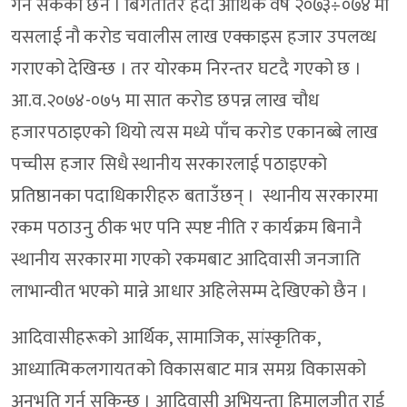
गर्न सकेको छैन । बिगततिर हेर्दा आर्थिक वर्ष २०७३÷०७४ मा
यसलाई नौ करोड चवालीस लाख एक्काइस हजार उपलव्ध
गराएको देखिन्छ । तर योरकम निरन्तर घटदै गएको छ ।
आ.व.२०७४-०७५ मा सात करोड छपन्न लाख चौध
हजारपठाइएको थियो त्यस मध्ये पाँच करोड एकानब्बे लाख
पच्चीस हजार सिधै स्थानीय सरकारलाई पठाइएको
प्रतिष्ठानका पदाधिकारीहरु बताउँछन् । स्थानीय सरकारमा
रकम पठाउनु ठीक भए पनि स्पष्ट नीति र कार्यक्रम बिनानै
स्थानीय सरकारमा गएको रकमबाट आदिवासी जनजाति
लाभान्वीत भएको मान्ने आधार अहिलेसम्म देखिएको छैन ।
आदिवासीहरूको आर्थिक, सामाजिक, सांस्कृतिक,
आध्यात्मिकलगायतको विकासबाट मात्र समग्र विकासको
अनुभूति गर्न सकिन्छ । आदिवासी अभियन्ता हिमालजीत राई