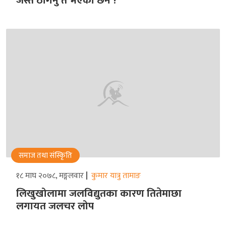
जस्तै ठगिनु त भएको छैन ?
समाज तथा संस्किृति
१८ माघ २०७८, मङ्गलवार
कुमार यात्रु तामाङ
लिखुखोलामा जलविद्युतका कारण तितेमाछा
लगायत जलचर लोप