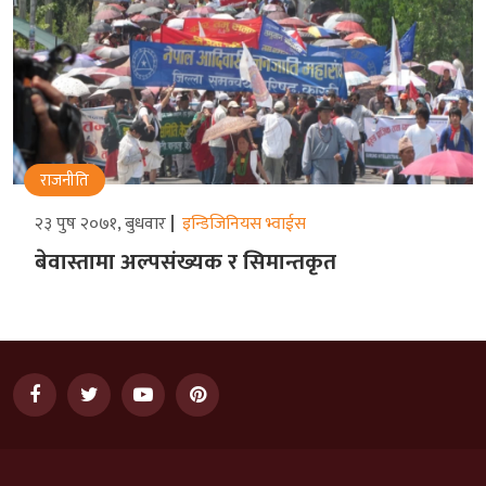
राजनीति
२३ पुष २०७१, बुधवार
इन्डिजिनियस भ्वाईस
बेवास्तामा अल्पसंख्यक र सिमान्तकृत