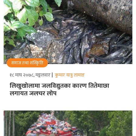
समाज तथा संस्किृति
१८ माघ २०७८, मङ्गलवार
कुमार यात्रु तामाङ
लिखुखोलामा जलविद्युतका कारण तितेमाछा
लगायत जलचर लोप