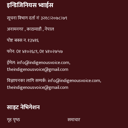
इन्डिजिनियस भ्वाईस
सूचना विभाग दर्ता नंः ३२१८।२०७८।७९
अनामनगर , काठमाडौं , नेपाल
पोष्ट बक्स न. १३४१६
फोन: 0१ ४१०२६८९, 0१ ४१०२७५७
ईमेल:
info@indigenousvoice.com
,
theindigenousvoice@gmail.com
विज्ञापनका लागि सम्पर्क:
info@indigenousvoice.com
,
theindigenousvoice@gmail.com
साइट नेभिगेशन
गृह पृष्‍ठ
समाचार