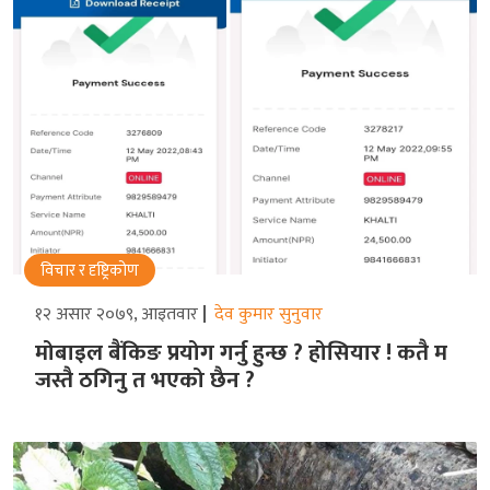
विचार र दृष्ट्रिकोण
१२ असार २०७९, आइतवार
देव कुमार सुनुवार
मोबाइल बैंकिङ प्रयोग गर्नु हुन्छ ? होसियार ! कतै म
जस्तै ठगिनु त भएको छैन ?