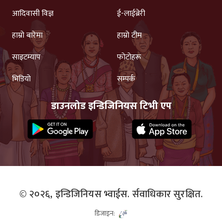
आदिवासी विज्ञ
ई-लाईब्रेरी
हाम्रो बारेमा
हाम्रो टीम
साइटम्याप
फोटोहरू
भिडियो
सम्पर्क
डाउनलोड इन्डिजिनियस टिभी एप
© २०२६,
इन्डिजिनियस भ्वाईस.
र्सवाधिकार सुरक्षित.
डिजाइन: