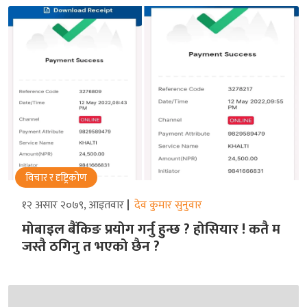
विचार र दृष्ट्रिकोण
१२ असार २०७९, आइतवार
देव कुमार सुनुवार
मोबाइल बैंकिङ प्रयोग गर्नु हुन्छ ? होसियार ! कतै म
जस्तै ठगिनु त भएको छैन ?