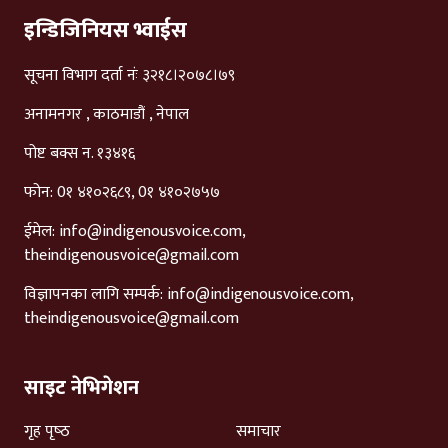
इन्डिजिनियस भ्वाईस
सूचना विभाग दर्ता नंः ३२१८।२०७८।७९
अनामनगर , काठमाडौं , नेपाल
पोष्ट बक्स न. १३४१६
फोन: 0१ ४१०२६८९, 0१ ४१०२७५७
ईमेल:
info@indigenousvoice.com
,
theindigenousvoice@gmail.com
विज्ञापनका लागि सम्पर्क:
info@indigenousvoice.com
,
theindigenousvoice@gmail.com
साइट नेभिगेशन
गृह पृष्‍ठ
समाचार