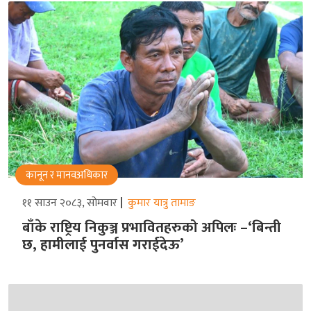
कानून र मानवअधिकार
११ साउन २०८३, सोमवार
कुमार यात्रु तामाङ
बाँके राष्ट्रिय निकुञ्ज प्रभावितहरुको अपिलः –‘बिन्ती
छ, हामीलाई पुनर्वास गराईदेऊ’