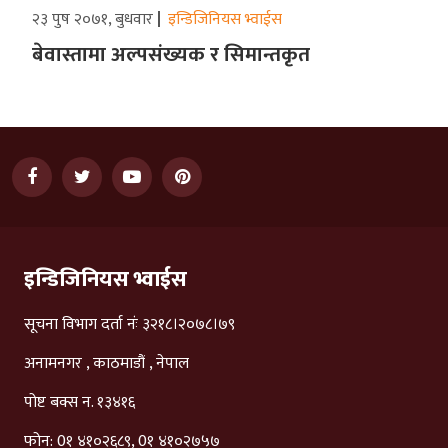
२३ पुष २०७१, बुधवार
इन्डिजिनियस भ्वाईस
बेवास्तामा अल्पसंख्यक र सिमान्तकृत
इन्डिजिनियस भ्वाईस
सूचना विभाग दर्ता नंः ३२१८।२०७८।७९
अनामनगर , काठमाडौं , नेपाल
पोष्ट बक्स न. १३४१६
फोन: 0१ ४१०२६८९, 0१ ४१०२७५७