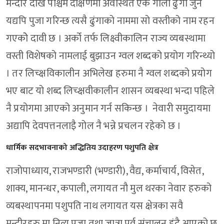
मन्दीर देखि पश्चिम दक्षिणमा अवस्थित एक गोलो ढुंगा जुन
यद्यपि पुजा गरिन्छ त्यसै ढुंगाको नाममा सो वस्तीको नाम रहन
गएकोे दावी छ । अर्को तर्फ लिक्ष्वीकालिन राज्य व्यबस्थामा
वस्ती विशेषको नामलाई बुझाउन ग्वल शब्दको प्रयोग गरिन्थ्यो
। तर लिच्क्षविकालीन अभिलेख हरुमा नै ग्वल शब्दको प्रयोग
भए बाट यो शब्द लिच्क्षवीकालीन शासन व्यबस्था भन्दा पहिले
नै प्रयोगमा आएको अनुमान गर्न सकिन्छ । नेवारी समुदायमा
अद्यापि देवपत्तनलाइै गोल नै भन्ने प्रचलन रहेको छ ।
धार्मिक सदभावनाको अद्धितिय उदाहरण पशुपति क्षेत्र
राजोपाध्याय, राजभण्डारी (भण्डारी), वैद्य, कर्माचार्य, विसेत,
शाक्य, मानन्धर, कपाली, लगायत नौ मुल थरका नेवार हरुको
व्यबस्थापनमा पशुपति नाथ लगायत यस क्षेत्रका सवै
मन्दीरहरु मा नित्य पुजा तथा जात्रा पर्व संचालन हुंदै आएको छ