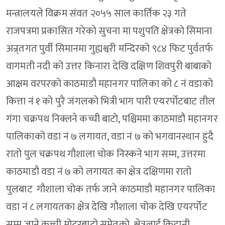
मन्त्रालयले विक्रम संवत २०५५ साल कार्तिक २३ गते
राजपत्रमा प्रकासित गरेको सुचना मा पशुपति क्षेत्रको सिमाना
अन्र्तगत पुर्वी सिमानमा गुह्यश्वरी मन्दिरको ९८४ फिट पुर्वतर्फ
वागमती नदी को उत्तर किनारा देखि दक्षिण शिवपुरी बाबाको
आक्षम वरपरको काठमाडौ महानगर पालिका को ८ नं वडाको
कित्ता नं १ को पुरै जंगलको भित्री भाग पारी एयरर्पोटबाट तील
गंगा चक्रपथ निक्लने कच्ची बाटो, पश्चिममा काठमाडौ महानगर
पालिकाको वडा नं ७ लगायत, वडा नं ७ को भगवानस्थान हुंदै
रातो पुल चक्रपथ गौशाला चोक निस्कने भाग सम्म, उत्तरमा
काठमाडौ वडा नं ७ को लगायत का क्षेत्र दक्षिणमा रातो
पुलबाट गौशाला चोक तर्फ जाने काठमाडौ महानगर पालिका
वडा नं ८ लगायतका क्षेत्र देखि गौशाला चोक देखि एयरर्पोट
सम्म जाने कच्ची मोटरबाटो समेतको क्षेत्रलाई किटानी