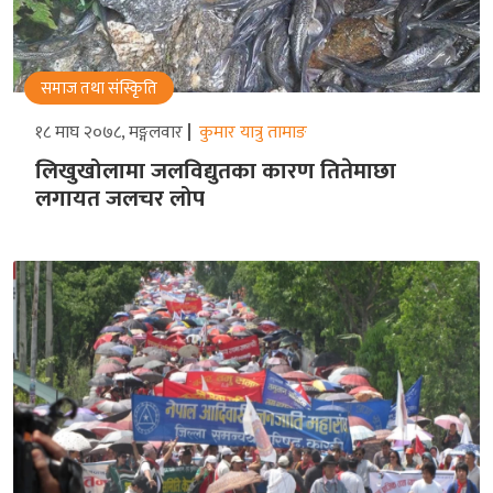
समाज तथा संस्किृति
१८ माघ २०७८, मङ्गलवार
कुमार यात्रु तामाङ
लिखुखोलामा जलविद्युतका कारण तितेमाछा
लगायत जलचर लोप