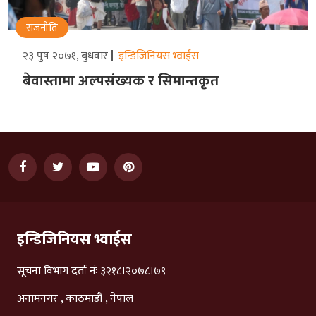
राजनीति
२३ पुष २०७१, बुधवार
इन्डिजिनियस भ्वाईस
बेवास्तामा अल्पसंख्यक र सिमान्तकृत
इन्डिजिनियस भ्वाईस
सूचना विभाग दर्ता नंः ३२१८।२०७८।७९
अनामनगर , काठमाडौं , नेपाल