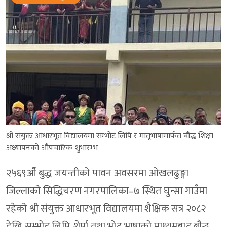
श्री संयुक्त आधारभूत विद्यालयमा सम्भोट लिपि र मातृभाषामार्फत बौद्ध शिक्षा
अध्यापनको औपचारिक शुभारम्भ
२५६९औँ बुद्ध जयन्तीको पावन अवसरमा ओखलढुङ्गा
जिल्लाको सिद्धिचरण नगरपालिका–७ स्थित घुन्सा गाउँमा
रहेको श्री संयुक्त आधारभूत विद्यालयमा शैक्षिक सत्र २०८२
देखि सम्भोट लिपि, शेर्पा तथा भोट भाषाको माध्यमबाट बौद्ध